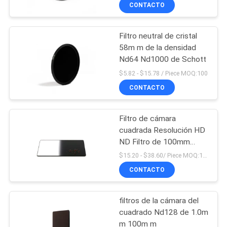
CONTACTO
CONTROL
Filtro neutral de cristal
DE
58m m de la densidad
CALIDAD
Nd64 Nd1000 de Schott
$5.82 - $15.78 / Piece MOQ:100
ÉNTRENOS
CONTACTO
EN
Filtro de cámara
CONTACTO
cuadrada Resolución HD
CON
ND Filtro de 100mm
1.1mm ND128 7 puntos
$15.20 - $38.60/ Piece MOQ:100
con revestimientos
CONTACTO
PIDA
UNA
filtros de la cámara del
CITA
cuadrado Nd128 de 1.0m
m 100m m