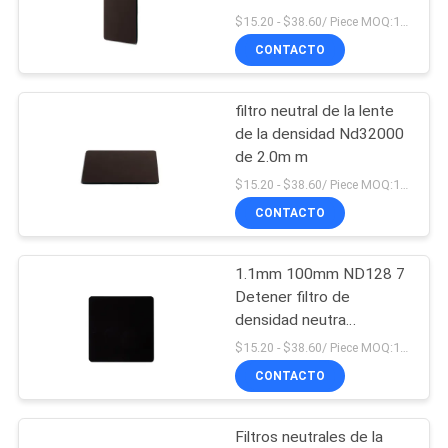
$15.20 - $38.60/ Piece MOQ:100
MAPA
CONTACTO
DEL
SITIO
filtro neutral de la lente
de la densidad Nd32000
PRIVACY
de 2.0m m
$15.20 - $38.60/ Piece MOQ:100
POLICY
CONTACTO
1.1mm 100mm ND128 7
Detener filtro de
densidad neutra
impermeable
$15.20 - $38.60/ Piece MOQ:100
Revestimientos
CONTACTO
multicapa de cámara
Cuadrado filtros de
cámara
Filtros neutrales de la