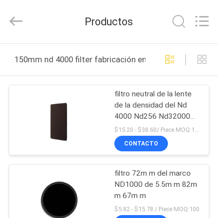
-
2026
Bright
Productos
Shadow
Technology
Ltd..
All
Rights
HOGAR
Reserved.
150mm nd 4000 filter fabricación en línea
PRODUCTOS
filtro neutral de la lente
de la densidad del Nd
SOBRE
4000 Nd256 Nd32000
NOSOTROS
de 100x100m m
$15.20 - $38.60/ Piece MOQ:100
CONTACTO
VIAJE
filtro 72m m del marco
DE
ND1000 de 5.5m m 82m
LA
m 67m m
FÁBRICA
$5.82 - $15.78 / Piece MOQ:100