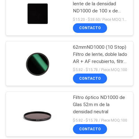
lente de la densidad
ND1000 de 100 x de
100m m
$15.20 - $38.60/ Piece MOQ:100
CONTACTO
62mmND1000 (10 Stop)
Filtro de lente, doble lado
AR + AF recubierto, filtro
de exposición de lente
$5.82 - $15.78 / Piece MOQ:100
de cámara de densidad
CONTACTO
neutra ultra delgada
Filtro óptico ND1000 de
Glas 52m m de la
densidad neutral
$5.82 - $15.78 / Piece MOQ:100
CONTACTO