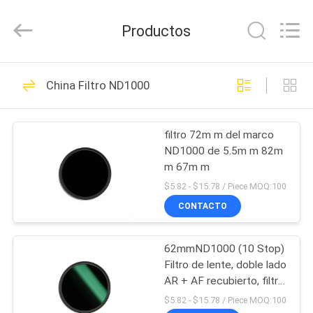
-
2026
Bright
Productos
Shadow
Technology
Ltd..
All
Rights
HOGAR
24
Reserved.
China Filtro ND1000
Filtros de la lente de
PRODUCTOS
cámara
filtro 72m m del marco
ND1000 de 5.5m m 82m
SOBRE
m 67m m
NOSOTROS
$5.82 - $15.78 / Piece MOQ:100
CONTACTO
13
VIAJE
Filtros cuadrados
62mmND1000 (10 Stop)
DE
Filtro de lente, doble lado
LA
de la cámara
AR + AF recubierto, filtro
de exposición de lente
FÁBRICA
$5.82 - $15.78 / Piece MOQ:100