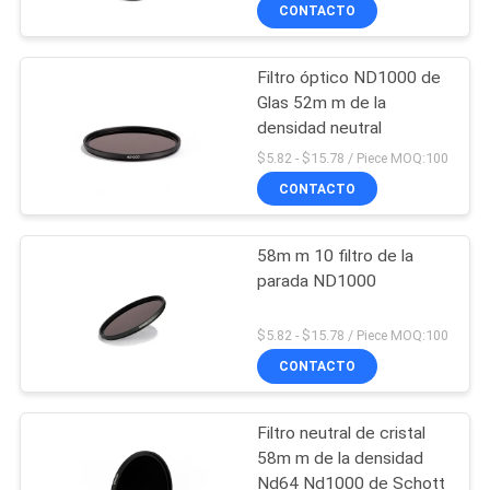
de cámara de densidad
CONTACTO
neutra ultra delgada
CONTROL
Filtro óptico ND1000 de
DE
13
Glas 52m m de la
CALIDAD
densidad neutral
Filtro
$5.82 - $15.78 / Piece MOQ:100
ULTRAVIOLETA de la
ÉNTRENOS
CONTACTO
cámara
EN
58m m 10 filtro de la
CONTACTO
parada ND1000
CON
7
$5.82 - $15.78 / Piece MOQ:100
El IR ULTRAVIOLETA
CONTACTO
PIDA
UNA
cortó el filtro
Filtro neutral de cristal
CITA
58m m de la densidad
Nd64 Nd1000 de Schott