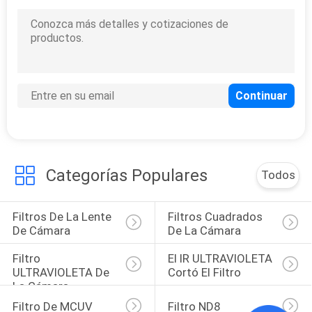
6
Filtro ND1000
Categorías Populares
Todos
11
Filtro neutral de la
Filtros De La Lente 
Filtros Cuadrados 
De Cámara
De La Cámara
noche
Filtro 
El IR ULTRAVIOLETA 
ULTRAVIOLETA De 
Cortó El Filtro
La Cámara
Filtro De MCUV
Filtro ND8