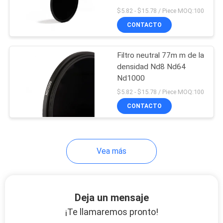
$5.82 - $15.78 / Piece MOQ:100
MAPA
CONTACTO
DEL
13
SITIO
Filtro neutral 77m m de la
Filtro de MCUV
densidad Nd8 Nd64
PRIVACY
Nd1000
$5.82 - $15.78 / Piece MOQ:100
POLICY
CONTACTO
9
Vea más
Filtro ND8
Deja un mensaje
¡Te llamaremos pronto!