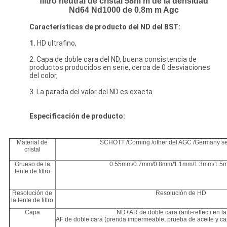
filtro neutral de cristal 58m m de la densidad
Nd64 Nd1000 de 0.8m m Agc
Características de producto del ND del BST:
1.
HD ultrafino,
2. Capa de doble cara del ND, buena consistencia de
productos producidos en serie, cerca de 0 desviaciones
del color,
3. La parada del valor del ND es exacta.
Especificación de producto:
Material de
SCHOTT /Corning /other del AGC /Germany s
cristal
Grueso de la
0.55mm/0.7mm/0.8mm/1.1mm/1.3mm/1.5m
lente de filtro
Resolución de
Resolución de HD
la lente de filtro
Capa
ND+AR de doble cara (anti-reflecti en la
AF de doble cara (prenda impermeable, prueba de aceite y ca