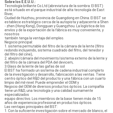
Sobre los E.E.U.U.:
Tecnología brillante Co.Ltd (abreviatura de la sombra: El BST)
está situado en el parque industrial de alta tecnología de East
River,
Ciudad de Huizhou, provincia de Guangdong en China. El BST se
establece estratégico cerca de la autopista y adyacente a Shen
- zhen (Hong Kong), Dongguan y Guangzhou. La logística de los
envíos y de la exportación de la fábrica es muy conveniente, y
nosotros
también tenga la ventaja del empleo.
Negocio principal:
1. sistema permutable del filtro de la cámara de la lente (filtro
redondo incluyendo, sistema cuadrado del filtro, del tenedor y
del filtro del cine),
2. abejón/cámara del movimiento/sistema externo de la lente y
del filtro de la cámara del PDA del devicem,
3.Glass de la lente de las gafas de sol
El BST ha formado un sistema de cadena industrial completo
de la investigación y desarrollo, fabricación a las ventas. Tiene
centro óptico del R&D del producto y una fábrica con un cuarto
limpio del mil-nivel. Puede emprender el ODM y
Negocio del OEM de diversos productos ópticos. La compañía
tiene un R&D, una tecnología y una calidad sumamente
especializados
equipo directivo. Los miembros de la base tienen más de 15
años de experiencia profesional en productos ópticos.
Las ventajas principales del BST:
1. Con la suficiente investigación sobre el mercado de blanco, el