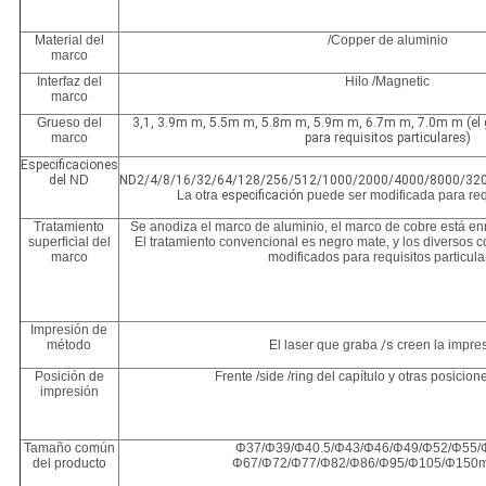
Material del
/Copper de aluminio
marco
Interfaz del
Hilo /Magnetic
marco
Grueso del
3,1, 3.9m m, 5.5m m, 5.8m m, 5.9m m, 6.7m m, 7.0m m (el 
marco
para requisitos particulares)
Especificaciones
del
ND
ND2/4/8/16/32/64/128/256/512/1000/2000/4000/8000/32
La otra
especificación
puede ser modificada para requ
Tratamiento
Se anodiza el marco de aluminio, el marco de cobre está en
superficial del
El tratamiento convencional es negro mate, y los diversos 
marco
modificados para requisitos particula
Impresión de
método
El laser que graba
/s
creen la impre
Posición de
Frente /side /ring del capítulo y otras posicio
impresión
Tamaño común
Φ37/Φ39/Φ40.5/Φ43/Φ46/Φ49/Φ52/Φ55/
del producto
Φ67/Φ72/Φ77/Φ82/Φ86/Φ95/Φ105/Φ150m