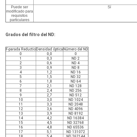
Puede ser
Sí
modificado para
requisitos
particulares
Grados del filtro del ND:
F-parada Reductio
Densidad óptica
Número del ND
0
0,0
0
1
0,3
ND 2
2
0,6
ND 4
3
0,9
ND 8
4
1,2
ND 16
5
1,5
ND 32
6
1,8
ND 64
7
2,1
ND 128
8
2,4
ND 256
9
2,7
ND 512
10
3,0
ND 1024
11
3,3
ND 2048
12
3,6
ND 4096
13
3,9
ND 8192
14
4,2
ND 16384
15
4,5
ND 32768
16
4,8
ND 65536
17
5,1
ND 131072
18
5,4
ND 262144