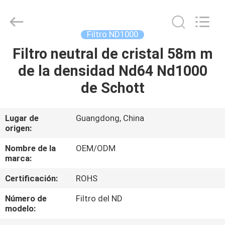
-
2026
Bright
Shadow
Technology
Filtro ND1000
Ltd..
All
Rights
Filtro neutral de cristal 58m m
HOGAR
Reserved.
de la densidad Nd64 Nd1000
PRODUCTOS
de Schott
SOBRE
Lugar de
Guangdong, China
origen:
NOSOTROS
Nombre de la
OEM/ODM
marca:
VIAJE
Certificación:
ROHS
DE
LA
Número de
Filtro del ND
modelo:
FÁBRICA