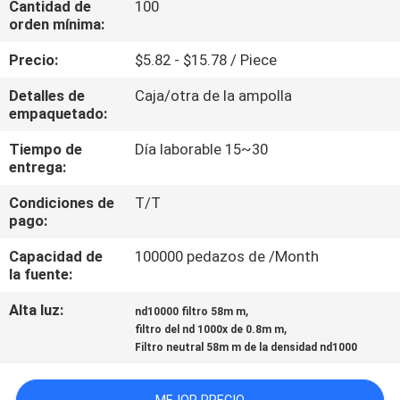
Cantidad de
100
orden mínima:
CONTROL
Precio:
$5.82 - $15.78 / Piece
DE
Detalles de
Caja/otra de la ampolla
CALIDAD
empaquetado:
Tiempo de
Día laborable 15~30
ÉNTRENOS
entrega:
EN
Condiciones de
T/T
CONTACTO
pago:
CON
Capacidad de
100000 pedazos de /Month
la fuente:
PIDA
Alta luz:
,
nd10000 filtro 58m m
,
filtro del nd 1000x de 0.8m m
UNA
Filtro neutral 58m m de la densidad nd1000
CITA