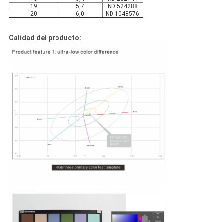
19
5,7
ND 524288
20
6,0
ND 1048576
Calidad del producto: