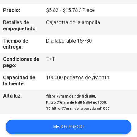
Precio:
$5.82 - $15.78 / Piece
CONTROL
Detalles de
Caja/otra de la ampolla
DE
empaquetado:
CALIDAD
Tiempo de
Día laborable 15~30
entrega:
ÉNTRENOS
Condiciones de
T/T
EN
pago:
CONTACTO
Capacidad de
100000 pedazos de /Month
la fuente:
CON
Alta luz:
,
filtro 77m m de nd8 Nd1000
,
Filtro 77m m de Nd8 Nd64 nd1000
PIDA
10 filtro 77m m de la parada nd1000
UNA
CITA
MEJOR PRECIO