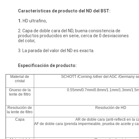
Características de producto del ND del BST:
1.
HD ultrafino,
2. Capa de doble cara del ND, buena consistencia de
productos producidos en serie, cerca de 0 desviaciones
del color,
3. La parada del valor del ND es exacta.
Especificación de producto:
Material de
SCHOTT /Corning /other del AGC /Germany s
cristal
Grueso de la
0.55mm/0.7mm/0.8mm/1.1mm/1.3mm/1.5m
lente de filtro
Resolución de
Resolución de HD
la lente de filtro
Capa
AR de doble cara (anti-reflecti en la c
AF de doble cara (prenda impermeable, prueba de aceite y ca