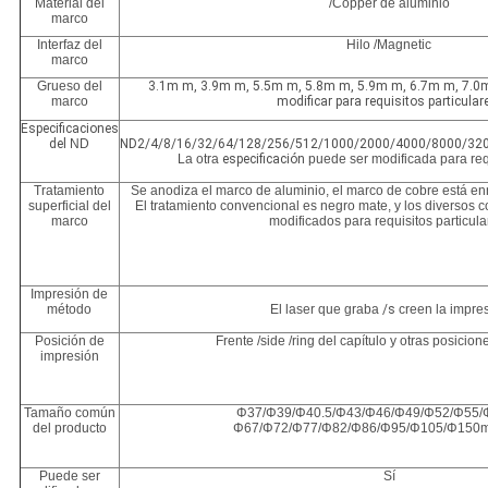
Material del
/Copper de aluminio
marco
Interfaz del
Hilo /Magnetic
marco
Grueso del
3.1m m, 3.9m m, 5.5m m, 5.8m m, 5.9m m, 6.7m m, 7.0m
marco
modificar para requisitos particular
Especificaciones
del
ND
ND2/4/8/16/32/64/128/256/512/1000/2000/4000/8000/32
La otra
especificación
puede ser modificada para requ
Tratamiento
Se anodiza el marco de aluminio, el marco de cobre está en
superficial del
El tratamiento convencional es negro mate, y los diversos 
marco
modificados para requisitos particula
Impresión de
método
El laser que graba
/s
creen la impre
Posición de
Frente /side /ring del capítulo y otras posicio
impresión
Tamaño común
Φ37/Φ39/Φ40.5/Φ43/Φ46/Φ49/Φ52/Φ55/
del producto
Φ67/Φ72/Φ77/Φ82/Φ86/Φ95/Φ105/Φ150m
Puede ser
Sí