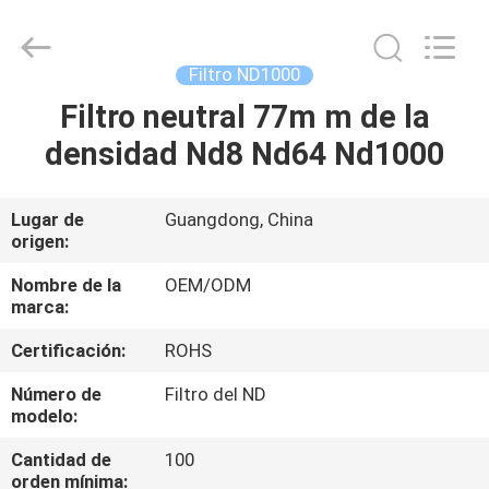
-
2026
Bright
Shadow
Technology
Filtro ND1000
Ltd..
All
Rights
Filtro neutral 77m m de la
HOGAR
Reserved.
densidad Nd8 Nd64 Nd1000
PRODUCTOS
Lugar de
Guangdong, China
origen:
SOBRE
NOSOTROS
Nombre de la
OEM/ODM
marca:
Certificación:
ROHS
VIAJE
DE
Número de
Filtro del ND
modelo:
LA
Cantidad de
100
FÁBRICA
orden mínima: