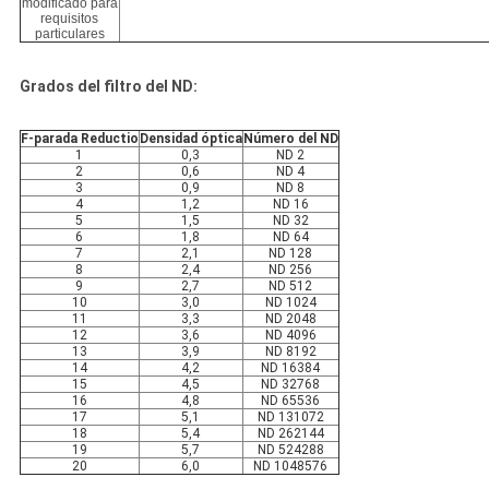
modificado para
requisitos
particulares
Grados del filtro del ND:
F-parada Reductio
Densidad óptica
Número del ND
1
0,3
ND 2
2
0,6
ND 4
3
0,9
ND 8
4
1,2
ND 16
5
1,5
ND 32
6
1,8
ND 64
7
2,1
ND 128
8
2,4
ND 256
9
2,7
ND 512
10
3,0
ND 1024
11
3,3
ND 2048
12
3,6
ND 4096
13
3,9
ND 8192
14
4,2
ND 16384
15
4,5
ND 32768
16
4,8
ND 65536
17
5,1
ND 131072
18
5,4
ND 262144
19
5,7
ND 524288
20
6,0
ND 1048576