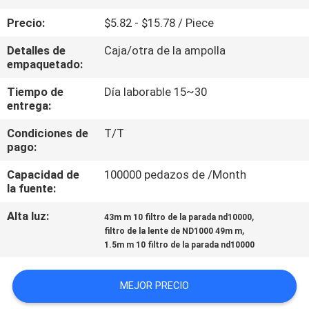
Precio:
$5.82 - $15.78 / Piece
CONTROL
Detalles de
Caja/otra de la ampolla
DE
empaquetado:
CALIDAD
Tiempo de
Día laborable 15~30
entrega:
ÉNTRENOS
Condiciones de
T/T
EN
pago:
CONTACTO
Capacidad de
100000 pedazos de /Month
la fuente:
CON
Alta luz:
,
43m m 10 filtro de la parada nd10000
,
filtro de la lente de ND1000 49m m
PIDA
1.5m m 10 filtro de la parada nd10000
UNA
CITA
MEJOR PRECIO