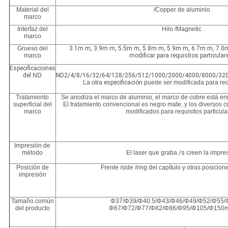
Material del
/Copper de aluminio
marco
Interfaz del
Hilo /Magnetic
marco
Grueso del
3.1m m, 3.9m m, 5.5m m, 5.8m m, 5.9m m, 6.7m m, 7.0m
marco
modificar para requisitos particular
Especificaciones
del
ND
ND2/4/8/16/32/64/128/256/512/1000/2000/4000/8000/32
La otra
especificación
puede ser modificada para requ
Tratamiento
Se anodiza el marco de aluminio, el marco de cobre está en
superficial del
El tratamiento convencional es negro mate, y los diversos 
marco
modificados para requisitos particula
Impresión de
método
El laser que graba
/s
creen la impre
Posición de
Frente /side /ring del capítulo y otras posicio
impresión
Tamaño común
Φ37/Φ39/Φ40.5/Φ43/Φ46/Φ49/Φ52/Φ55/
del producto
Φ67/Φ72/Φ77/Φ82/Φ86/Φ95/Φ105/Φ150m