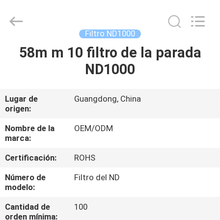
-
2026
Bright
Shadow
Technology
Filtro ND1000
Ltd..
All
Rights
58m m 10 filtro de la parada
HOGAR
Reserved.
ND1000
PRODUCTOS
Lugar de
Guangdong, China
origen:
SOBRE
NOSOTROS
Nombre de la
OEM/ODM
marca:
Certificación:
ROHS
VIAJE
DE
Número de
Filtro del ND
modelo:
LA
Cantidad de
100
FÁBRICA
orden mínima: