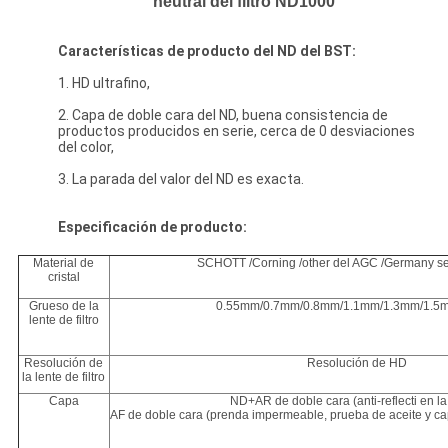
neutral del filtro ND1000
Características de producto del ND del BST:
1. HD ultrafino,
2. Capa de doble cara del ND, buena consistencia de
productos producidos en serie, cerca de 0 desviaciones
del color,
3. La parada del valor del ND es exacta.
Especificación de producto:
Material de
SCHOTT /Corning /other del AGC /Germany s
cristal
Grueso de la
0.55mm/0.7mm/0.8mm/1.1mm/1.3mm/1.5m
lente de filtro
Resolución de
Resolución de HD
la lente de filtro
Capa
ND+AR de doble cara (anti-reflecti en la
AF de doble cara (prenda impermeable, prueba de aceite y ca