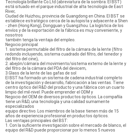
Tecnología brillante Co.Ltd (abreviatura de la sombra: El BST)
está situado en el parque industrial de alta tecnología de East
River,
Ciudad de Huizhou, provincia de Guangdong en China. El BST se
establece estratégico cerca de la autopista y adyacente a Shen
- zhen (Hong Kong), Dongguan y Guangzhou. La logística de los
envíos y de la exportación de la fábrica es muy conveniente, y
nosotros
también tenga la ventaja del empleo.
Negocio principal:
1. sistema permutable del filtro de la cámara de la lente (filtro
redondo incluyendo, sistema cuadrado del filtro, del tenedor y
del filtro del cine),
2. abejón/cámara del movimiento/sistema externo de la lente y
del filtro de la cámara del PDA del devicem,
3.Glass de la lente de las gafas de sol
El BST ha formado un sistema de cadena industrial completo
de la investigación y desarrollo, fabricación a las ventas. Tiene
centro óptico del R&D del producto y una fábrica con un cuarto
limpio del mil-nivel. Puede emprender el ODM y
Negocio del OEM de diversos productos ópticos. La compañía
tiene un R&D, una tecnología y una calidad sumamente
especializados
equipo directivo. Los miembros de la base tienen más de 15
años de experiencia profesional en productos ópticos.
Las ventajas principales del BST:
1. Con la suficiente investigación sobre el mercado de blanco, el
equipo del R&D puede proporcionar por lo menos 5 nuevos