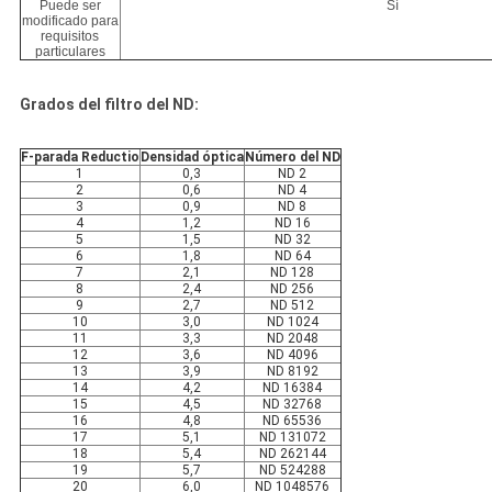
Puede ser
Sí
modificado para
requisitos
particulares
Grados del filtro del ND:
F-parada Reductio
Densidad óptica
Número del ND
1
0,3
ND 2
2
0,6
ND 4
3
0,9
ND 8
4
1,2
ND 16
5
1,5
ND 32
6
1,8
ND 64
7
2,1
ND 128
8
2,4
ND 256
9
2,7
ND 512
10
3,0
ND 1024
11
3,3
ND 2048
12
3,6
ND 4096
13
3,9
ND 8192
14
4,2
ND 16384
15
4,5
ND 32768
16
4,8
ND 65536
17
5,1
ND 131072
18
5,4
ND 262144
19
5,7
ND 524288
20
6,0
ND 1048576