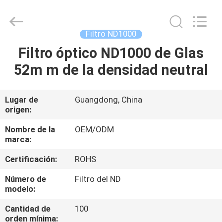
-
2026
Bright
Shadow
Technology
Filtro ND1000
Ltd..
All
Rights
Filtro óptico ND1000 de Glas
HOGAR
Reserved.
52m m de la densidad neutral
PRODUCTOS
Lugar de
Guangdong, China
origen:
SOBRE
NOSOTROS
Nombre de la
OEM/ODM
marca:
Certificación:
ROHS
VIAJE
DE
Número de
Filtro del ND
modelo:
LA
Cantidad de
100
FÁBRICA
orden mínima: