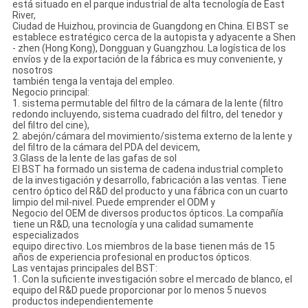
está situado en el parque industrial de alta tecnología de East
River,
Ciudad de Huizhou, provincia de Guangdong en China. El BST se
establece estratégico cerca de la autopista y adyacente a Shen
- zhen (Hong Kong), Dongguan y Guangzhou. La logística de los
envíos y de la exportación de la fábrica es muy conveniente, y
nosotros
también tenga la ventaja del empleo.
Negocio principal:
1. sistema permutable del filtro de la cámara de la lente (filtro
redondo incluyendo, sistema cuadrado del filtro, del tenedor y
del filtro del cine),
2. abejón/cámara del movimiento/sistema externo de la lente y
del filtro de la cámara del PDA del devicem,
3.Glass de la lente de las gafas de sol
El BST ha formado un sistema de cadena industrial completo
de la investigación y desarrollo, fabricación a las ventas. Tiene
centro óptico del R&D del producto y una fábrica con un cuarto
limpio del mil-nivel. Puede emprender el ODM y
Negocio del OEM de diversos productos ópticos. La compañía
tiene un R&D, una tecnología y una calidad sumamente
especializados
equipo directivo. Los miembros de la base tienen más de 15
años de experiencia profesional en productos ópticos.
Las ventajas principales del BST:
1. Con la suficiente investigación sobre el mercado de blanco, el
equipo del R&D puede proporcionar por lo menos 5 nuevos
productos independientemente