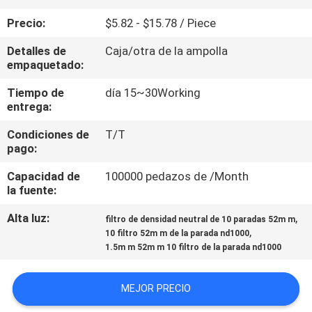
Precio:
$5.82 - $15.78 / Piece
CONTROL
Detalles de
Caja/otra de la ampolla
DE
empaquetado:
CALIDAD
Tiempo de
día 15~30Working
entrega:
ÉNTRENOS
Condiciones de
T/T
EN
pago:
CONTACTO
Capacidad de
100000 pedazos de /Month
la fuente:
CON
Alta luz:
,
filtro de densidad neutral de 10 paradas 52m m
,
10 filtro 52m m de la parada nd1000
PIDA
1.5m m 52m m 10 filtro de la parada nd1000
UNA
CITA
MEJOR PRECIO