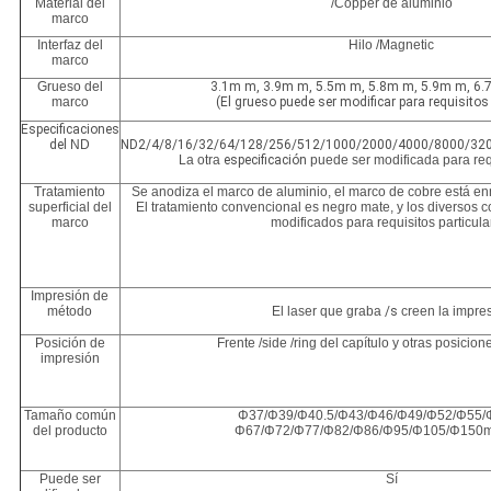
Material del
/Copper de aluminio
marco
Interfaz del
Hilo /Magnetic
marco
Grueso del
3.1m m, 3.9m m, 5.5m m, 5.8m m, 5.9m m, 6
marco
(El grueso puede ser modificar para requisitos
Especificaciones
del
ND
ND2/4/8/16/32/64/128/256/512/1000/2000/4000/8000/32
La otra
especificación
puede ser modificada para requ
Tratamiento
Se anodiza el marco de aluminio, el marco de cobre está en
superficial del
El tratamiento convencional es negro mate, y los diversos 
marco
modificados para requisitos particula
Impresión de
método
El laser que graba
/s
creen la impre
Posición de
Frente /side /ring del capítulo y otras posicio
impresión
Tamaño común
Φ37/Φ39/Φ40.5/Φ43/Φ46/Φ49/Φ52/Φ55/
del producto
Φ67/Φ72/Φ77/Φ82/Φ86/Φ95/Φ105/Φ150m
Puede ser
Sí