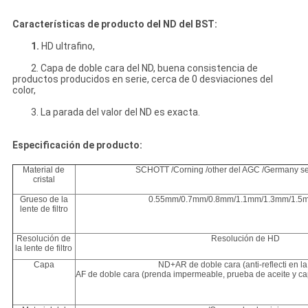
Características de producto del ND del BST:
1.
HD ultrafino,
2. Capa de doble cara del ND, buena consistencia de
productos producidos en serie, cerca de 0 desviaciones del
color,
3. La parada del valor del ND es exacta.
Especificación de producto:
Material de
SCHOTT /Corning /other del AGC /Germany s
cristal
Grueso de la
0.55mm/0.7mm/0.8mm/1.1mm/1.3mm/1.5m
lente de filtro
Resolución de
Resolución de HD
la lente de filtro
Capa
ND+AR de doble cara (anti-reflecti en la
AF de doble cara (prenda impermeable, prueba de aceite y ca