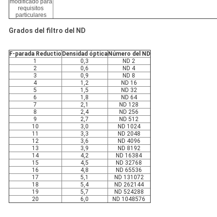
modificado para
requisitos
particulares
Grados del filtro del ND
F-parada Reductio
Densidad óptica
Número del ND
1
0,3
ND 2
2
0,6
ND 4
3
0,9
ND 8
4
1,2
ND 16
5
1,5
ND 32
6
1,8
ND 64
7
2,1
ND 128
8
2,4
ND 256
9
2,7
ND 512
10
3,0
ND 1024
11
3,3
ND 2048
12
3,6
ND 4096
13
3,9
ND 8192
14
4,2
ND 16384
15
4,5
ND 32768
16
4,8
ND 65536
17
5,1
ND 131072
18
5,4
ND 262144
19
5,7
ND 524288
20
6,0
ND 1048576