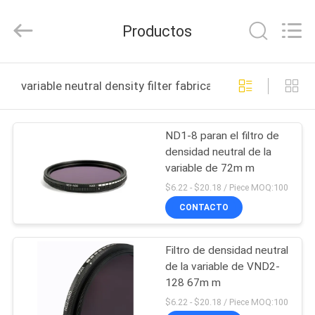
-
2025
Bright
Productos
Shadow
Technology
Ltd..
All
Rights
HOGAR
Reserved.
variable neutral density filter fabricación en línea
PRODUCTOS
ND1-8 paran el filtro de
densidad neutral de la
SOBRE
variable de 72m m
NOSOTROS
$6.22 - $20.18 / Piece MOQ:100
CONTACTO
VIAJE
Filtro de densidad neutral
DE
de la variable de VND2-
LA
128 67m m
FÁBRICA
$6.22 - $20.18 / Piece MOQ:100