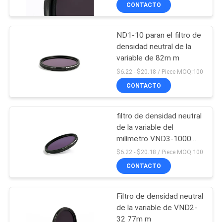
CONTACTO
CONTROL
ND1-10 paran el filtro de
DE
densidad neutral de la
CALIDAD
variable de 82m m
$6.22 - $20.18 / Piece MOQ:100
ÉNTRENOS
CONTACTO
EN
filtro de densidad neutral
CONTACTO
de la variable del
CON
milímetro VND3-1000
72m m
$6.22 - $20.18 / Piece MOQ:100
CONTACTO
PIDA
UNA
Filtro de densidad neutral
CITA
de la variable de VND2-
32 77m m