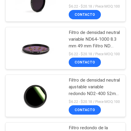
$6.22 - $20.18 / Piece MOQ:100
MAPA
CONTACTO
DEL
SITIO
Filtro de densidad neutral
variable ND64-1000 8.3
PRIVACY
mm 49 mm Filtro ND
variable
$6.22 - $20.18 / Piece MOQ:100
POLICY
CONTACTO
Filtro de densidad neutral
ajustable variable
redondo ND2-400 52m
m
$6.22 - $20.18 / Piece MOQ:100
CONTACTO
Filtro redondo de la