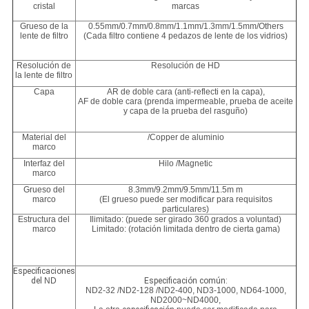
cristal
marcas
Grueso de la
0.55mm/0.7mm/0.8mm/1.1mm/1.3mm/1.5mm/Others
lente de filtro
(Cada filtro contiene 4 pedazos de lente de los vidrios)
Resolución de
Resolución de HD
la lente de filtro
Capa
AR de doble cara (anti-reflecti en la capa),
AF de doble cara (prenda impermeable, prueba de aceite
y capa de la prueba del rasguño)
Material del
/Copper de aluminio
marco
Interfaz del
Hilo /Magnetic
marco
Grueso del
8.3mm/9.2mm/9.5mm/11.5m m
marco
(El grueso puede ser modificar para requisitos
particulares)
Estructura del
Ilimitado: (puede ser girado 360 grados a voluntad)
marco
Limitado: (rotación limitada dentro de cierta gama)
Especificaciones
del
ND
Especificación común:
ND2-32 /ND2-128 /ND2-400, ND3-1000, ND64-1000,
ND2000~ND4000,