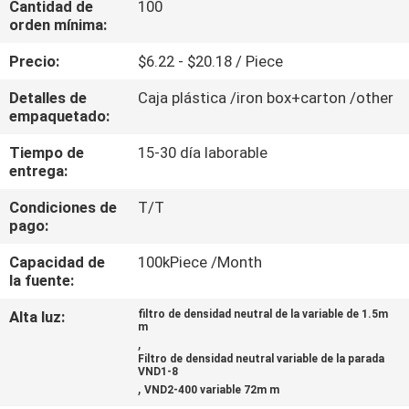
Cantidad de
100
orden mínima:
CONTROL
Precio:
$6.22 - $20.18 / Piece
DE
Detalles de
Caja plástica /iron box+carton /other
CALIDAD
empaquetado:
Tiempo de
15-30 día laborable
ÉNTRENOS
entrega:
EN
Condiciones de
T/T
CONTACTO
pago:
CON
Capacidad de
100kPiece /Month
la fuente:
PIDA
Alta luz:
filtro de densidad neutral de la variable de 1.5m
m
UNA
,
Filtro de densidad neutral variable de la parada
CITA
VND1-8
,
VND2-400 variable 72m m