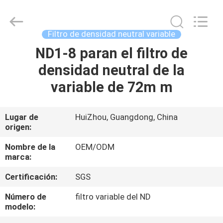
-
2026
Bright
Shadow
Technology
Filtro de densidad neutral variable
Ltd..
All
Rights
ND1-8 paran el filtro de
HOGAR
Reserved.
densidad neutral de la
PRODUCTOS
variable de 72m m
SOBRE
Lugar de
HuiZhou, Guangdong, China
origen:
NOSOTROS
Nombre de la
OEM/ODM
marca:
VIAJE
Certificación:
SGS
DE
LA
Número de
filtro variable del ND
modelo:
FÁBRICA