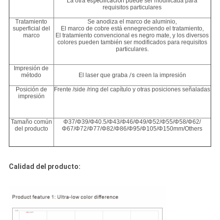
La otra
especificación
puede ser modificada para
requisitos particulares
Tratamiento
Se anodiza el marco de aluminio,
superficial del
El marco de cobre está ennegreciendo el tratamiento,
marco
El tratamiento convencional es negro mate, y los diversos
colores pueden también ser modificados para requisitos
particulares.
Impresión de
método
El laser que graba
/s
creen la impresión
Posición de
Frente /side /ring del capítulo y otras posiciones señaladas
impresión
Tamaño común
Φ37/Φ39/Φ40.5/Φ43/Φ46/Φ49/Φ52/Φ55/Φ58/Φ62/
del producto
Φ67/Φ72/Φ77/Φ82/Φ86/Φ95/Φ105/Φ150mm/Others
Calidad del producto: