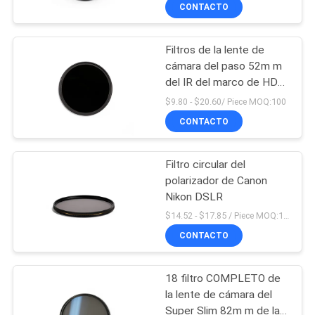
CONTACTO
CONTROL
Filtros de la lente de
DE
cámara del paso 52m m
CALIDAD
del IR del marco de HD
Silm
$9.80 - $20.60/ Piece MOQ:100
ÉNTRENOS
CONTACTO
EN
Filtro circular del
CONTACTO
polarizador de Canon
CON
Nikon DSLR
$14.52 - $17.85 / Piece MOQ:100
CONTACTO
PIDA
UNA
18 filtro COMPLETO de
CITA
la lente de cámara del
Super Slim 82m m de la