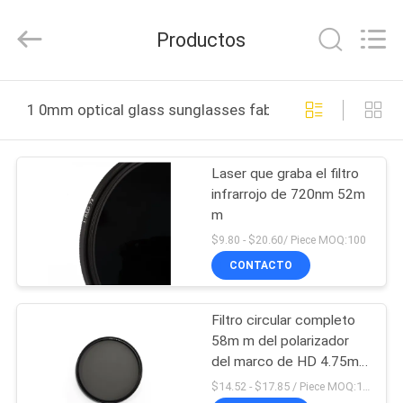
-
2026
Bright
Productos
Shadow
Technology
Ltd..
All
Rights
HOGAR
Reserved.
1 0mm optical glass sunglasses fabricación en línea
PRODUCTOS
Laser que graba el filtro
infrarrojo de 720nm 52m
SOBRE
m
NOSOTROS
$9.80 - $20.60/ Piece MOQ:100
CONTACTO
VIAJE
Filtro circular completo
DE
58m m del polarizador
LA
del marco de HD 4.75m
m
FÁBRICA
$14.52 - $17.85 / Piece MOQ:100