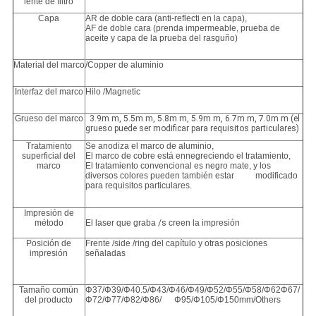
lente de filtro
Capa
AR de doble cara (anti-reflecti en la capa),
AF de doble cara (prenda impermeable, prueba de
aceite y capa de la prueba del rasguño)
Material del marco
/Copper de aluminio
Interfaz del marco
Hilo /Magnetic
Grueso del marco
3.9m m, 5.5m m, 5.8m m, 5.9m m, 6.7m m, 7.0m m (el
grueso puede ser modificar para requisitos particulares)
Tratamiento
Se anodiza el marco de aluminio,
superficial del
El marco de cobre está ennegreciendo el tratamiento,
marco
El tratamiento convencional es negro mate, y los
diversos colores pueden también estar modificado
para requisitos particulares.
Impresión de
método
El laser que graba
/s
creen la impresión
Posición de
Frente /side /ring del capítulo y otras posiciones
impresión
señaladas
Tamaño común
Φ37/Φ39/Φ40.5/Φ43/Φ46/Φ49/Φ52/Φ55/Φ58/Φ62Φ67/
del producto
Φ72/Φ77/Φ82/Φ86/ Φ95/Φ105/Φ150mm/Others