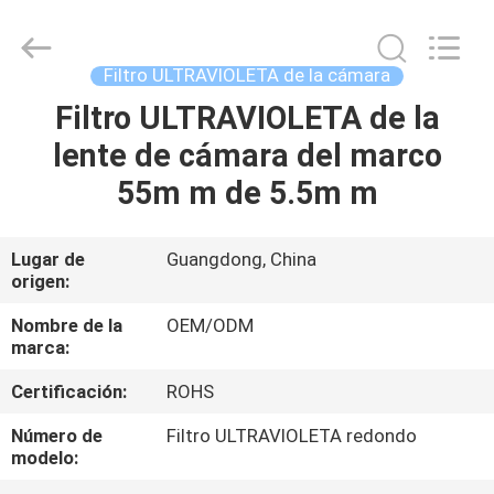
-
2026
Bright
Shadow
Technology
Filtro ULTRAVIOLETA de la cámara
Ltd..
All
Rights
Filtro ULTRAVIOLETA de la
HOGAR
Reserved.
lente de cámara del marco
PRODUCTOS
55m m de 5.5m m
SOBRE
Lugar de
Guangdong, China
origen:
NOSOTROS
Nombre de la
OEM/ODM
marca:
VIAJE
Certificación:
ROHS
DE
LA
Número de
Filtro ULTRAVIOLETA redondo
modelo:
FÁBRICA