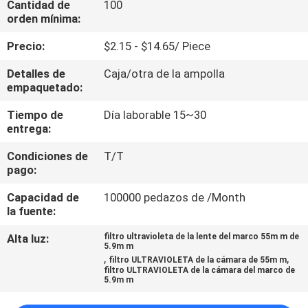
Cantidad de
100
orden mínima:
CONTROL
Precio:
$2.15 - $14.65/ Piece
DE
Detalles de
Caja/otra de la ampolla
CALIDAD
empaquetado:
Tiempo de
Día laborable 15~30
ÉNTRENOS
entrega:
EN
Condiciones de
T/T
CONTACTO
pago:
CON
Capacidad de
100000 pedazos de /Month
la fuente:
PIDA
Alta luz:
filtro ultravioleta de la lente del marco 55m m de
5.9m m
UNA
,
,
filtro ULTRAVIOLETA de la cámara de 55m m
filtro ULTRAVIOLETA de la cámara del marco de
CITA
5.9m m