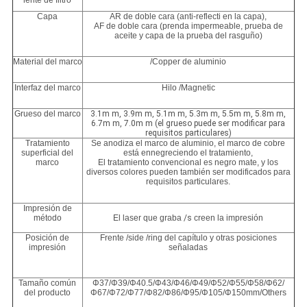
lente de filtro
Capa
AR de doble cara (anti-reflecti en la capa),
AF de doble cara (prenda impermeable, prueba de
aceite y capa de la prueba del rasguño)
Material del marco
/Copper de aluminio
Interfaz del marco
Hilo /Magnetic
Grueso del marco
3.1m m, 3.9m m, 5.1m m, 5.3m m, 5.5m m, 5.8m m,
6.7m m, 7.0m m (el grueso puede ser modificar para
requisitos particulares)
Tratamiento
Se anodiza el marco de aluminio, el marco de cobre
superficial del
está ennegreciendo el tratamiento,
marco
El tratamiento convencional es negro mate, y los
diversos colores pueden también ser modificados para
requisitos particulares.
Impresión de
método
El laser que graba
/s
creen la impresión
Posición de
Frente /side /ring del capítulo y otras posiciones
impresión
señaladas
Tamaño común
Φ37/Φ39/Φ40.5/Φ43/Φ46/Φ49/Φ52/Φ55/Φ58/Φ62/
del producto
Φ67/Φ72/Φ77/Φ82/Φ86/Φ95/Φ105/Φ150mm/Others