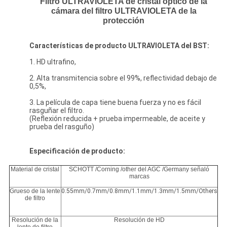
Filtro ULTRAVIOLETA de cristal óptico de la
cámara del filtro ULTRAVIOLETA de la
protección
Características de producto ULTRAVIOLETA del BST:
1. HD ultrafino,
2. Alta transmitencia sobre el 99%, reflectividad debajo de
0,5%,
3. La película de capa tiene buena fuerza y no es fácil
rasguñar el filtro.
(Reflexión reducida + prueba impermeable, de aceite y
prueba del rasguño)
Especificación de producto:
Material de cristal
SCHOTT /Corning /other del AGC /Germany señaló
marcas
Grueso de la lente
0.55mm/0.7mm/0.8mm/1.1mm/1.3mm/1.5mm/Others
de filtro
Resolución de la
Resolución de HD