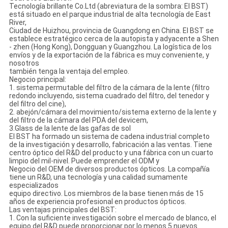
Tecnología brillante Co.Ltd (abreviatura de la sombra: El BST)
está situado en el parque industrial de alta tecnología de East
River,
Ciudad de Huizhou, provincia de Guangdong en China. El BST se
establece estratégico cerca de la autopista y adyacente a Shen
- zhen (Hong Kong), Dongguan y Guangzhou. La logística de los
envíos y de la exportación de la fábrica es muy conveniente, y
nosotros
también tenga la ventaja del empleo.
Negocio principal:
1. sistema permutable del filtro de la cámara de la lente (filtro
redondo incluyendo, sistema cuadrado del filtro, del tenedor y
del filtro del cine),
2. abejón/cámara del movimiento/sistema externo de la lente y
del filtro de la cámara del PDA del devicem,
3.Glass de la lente de las gafas de sol
El BST ha formado un sistema de cadena industrial completo
de la investigación y desarrollo, fabricación a las ventas. Tiene
centro óptico del R&D del producto y una fábrica con un cuarto
limpio del mil-nivel. Puede emprender el ODM y
Negocio del OEM de diversos productos ópticos. La compañía
tiene un R&D, una tecnología y una calidad sumamente
especializados
equipo directivo. Los miembros de la base tienen más de 15
años de experiencia profesional en productos ópticos.
Las ventajas principales del BST:
1. Con la suficiente investigación sobre el mercado de blanco, el
equipo del R&D puede proporcionar por lo menos 5 nuevos