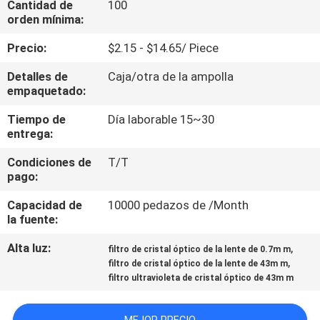
Cantidad de
100
orden mínima:
CONTROL
Precio:
$2.15 - $14.65/ Piece
DE
Detalles de
Caja/otra de la ampolla
CALIDAD
empaquetado:
Tiempo de
Día laborable 15~30
ÉNTRENOS
entrega:
EN
Condiciones de
T/T
CONTACTO
pago:
CON
Capacidad de
10000 pedazos de /Month
la fuente:
PIDA
Alta luz:
,
filtro de cristal óptico de la lente de 0.7m m
,
filtro de cristal óptico de la lente de 43m m
UNA
filtro ultravioleta de cristal óptico de 43m m
CITA