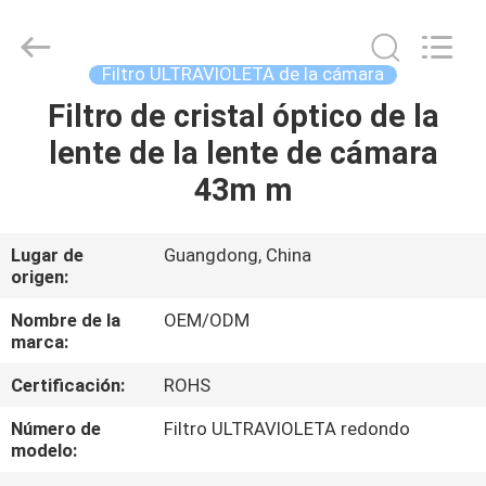
-
2026
Bright
Shadow
Technology
Filtro ULTRAVIOLETA de la cámara
Ltd..
All
Rights
Filtro de cristal óptico de la
HOGAR
Reserved.
lente de la lente de cámara
PRODUCTOS
43m m
SOBRE
Lugar de
Guangdong, China
origen:
NOSOTROS
Nombre de la
OEM/ODM
marca:
VIAJE
Certificación:
ROHS
DE
LA
Número de
Filtro ULTRAVIOLETA redondo
modelo:
FÁBRICA