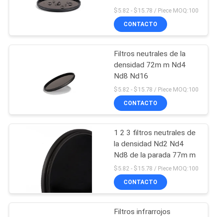
$5.82 - $15.78 / Piece MOQ:100
MAPA
CONTACTO
DEL
SITIO
Filtros neutrales de la
densidad 72m m Nd4
PRIVACY
Nd8 Nd16
$5.82 - $15.78 / Piece MOQ:100
POLICY
CONTACTO
1 2 3 filtros neutrales de
la densidad Nd2 Nd4
Nd8 de la parada 77m m
$5.82 - $15.78 / Piece MOQ:100
CONTACTO
Filtros infrarrojos