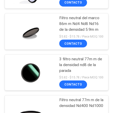
con neodimio recuberto
CONTACTO
de nano 20 capas
CONTROL
Filtro neutral del marco
DE
86m m Nd4 Nd8 Nd16
CALIDAD
de la densidad 5.9m m
$5.82 - $15.78 / Piece MOQ:100
ÉNTRENOS
CONTACTO
EN
3 filtro neutral 77m m de
CONTACTO
la densidad nd8 de la
CON
parada
$5.82 - $15.78 / Piece MOQ:100
CONTACTO
PIDA
UNA
Filtro neutral 77m m de la
CITA
densidad Nd400 Nd1000