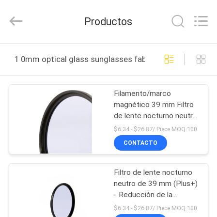
-
2026
Bright
Productos
Shadow
Technology
Ltd..
All
Rights
HOGAR
Reserved.
1 0mm optical glass sunglasses fabricación en línea
PRODUCTOS
Filamento/marco
magnético 39 mm Filtro
SOBRE
de lente nocturno neutro
NOSOTROS
más 20 capas de
$6.34 - $26.87/ Piece MOQ:100
neodimio nano-revestido
CONTACTO
VIAJE
Filtro de lente nocturno
DE
neutro de 39 mm (Plus+)
LA
- Reducción de la
contaminación lumínica
FÁBRICA
$6.34 - $26.87/ Piece MOQ:100