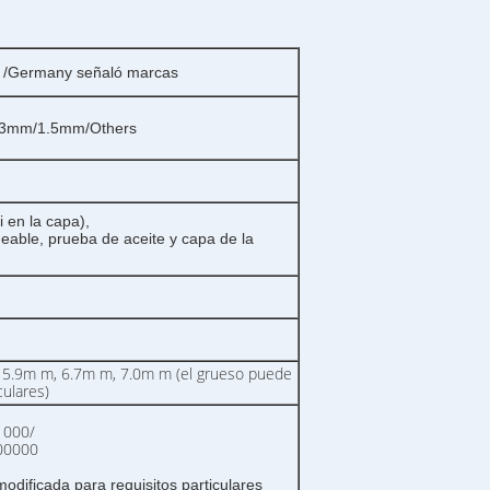
 /Germany señaló marcas
3mm/1.5mm/Others
i en la capa),
able, prueba de aceite y capa de la
 5.9m m, 6.7m m, 7.0m m (el grueso puede
culares)
1000/
00000
odificada para requisitos particulares