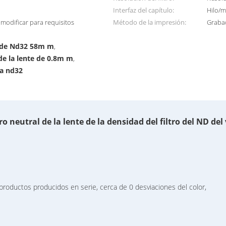
Interfaz del capítulo:
Hilo/m
 modificar para requisitos
Método de la impresión:
Grabad
l de Nd32 58m m
,
 de la lente de 0.8m m
,
da nd32
tro neutral de la lente de la densidad del filtro del ND del 
productos producidos en serie, cerca de 0 desviaciones del color,