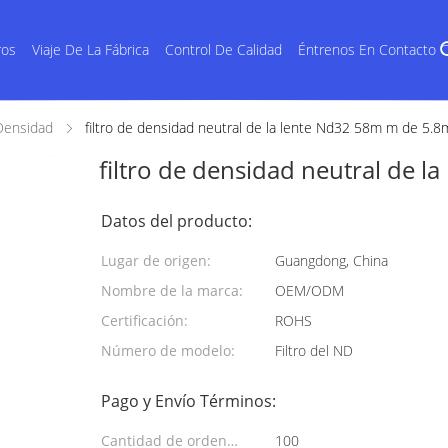
ros
Viaje De La Fábrica
Control De Calidad
Éntrenos En Contacto 
 Densidad
filtro de densidad neutral de la lente Nd32 58m m de 5.
filtro de densidad neutral de 
Datos del producto:
Lugar de origen:
Guangdong, China
Nombre de la marca:
OEM/ODM
Certificación:
ROHS
Número de modelo:
Filtro del ND
Pago y Envío Términos:
Cantidad de orden
100