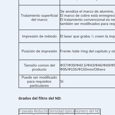
Se anodiza el marco de aluminio,
Tratamiento superficial
El marco de cobre está ennegreci
del marco
El tratamiento convencional es n
también ser modificados para requ
/s
Impresión de método
El laser que graba
creen la imp
Posición de impresión
Frente /side /ring del capítulo y 
Tamaño común del
Φ37/Φ39/Φ40.5/Φ43/Φ46/Φ49/Φ
producto
Φ95/Φ105/Φ150mm/Others
Puede ser modificado
para requisitos
Sí
particulares
Grados del filtro del ND:
F-parada Reductio
Densidad óptica
Número del ND