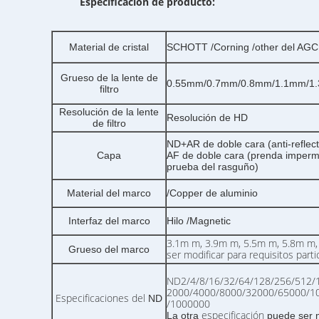
Especificación de producto:
Material de cristal
SCHOTT /Corning /other del AGC
Grueso de la lente de
0.55mm/0.7mm/0.8mm/1.1mm/1.
filtro
Resolución de la lente
Resolución de HD
de filtro
ND+AR de doble cara (anti-reflect
Capa
AF de doble cara (prenda imperme
prueba del rasguño)
Material del marco
/Copper de aluminio
Interfaz del marco
Hilo /Magnetic
3.1m m, 3.9m m, 5.5m m, 5.8m m,
Grueso del marco
ser modificar para requisitos parti
ND2/4/8/16/32/64/128/256/512/
2000/4000/8000/32000/65000/1
Especificaciones del
ND
/1000000
especificación
La otra
puede ser m