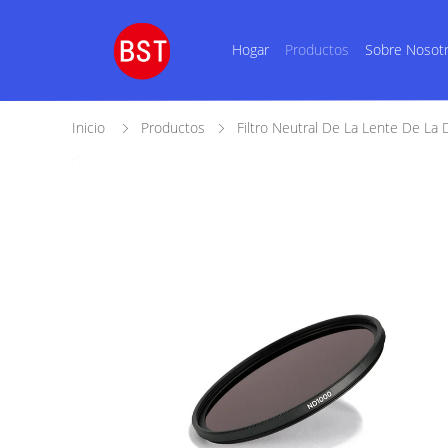
Hogar
Productos
Sobre Nosot
Inicio
Productos
Filtro Neutral De La Lente De La