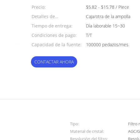
mínima:
Precio:
$5.82 - $15.78 / Piece
Detalles de
Caja/otra de la ampolla
empaquetado:
Tiempo de entrega:
Día laborable 15~30
Condiciones de pago:
T/T
Capacidad de la fuente:
100000 pedazos/mes
CONTACTAR AHORA
Tipo:
Filtro
Material de cristal:
AGC/G
Resolución del filtro:
Resol