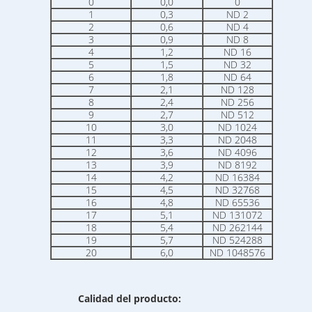
0
0,0
0
1
0,3
ND 2
2
0,6
ND 4
3
0,9
ND 8
4
1,2
ND 16
5
1,5
ND 32
6
1,8
ND 64
7
2,1
ND 128
8
2,4
ND 256
9
2,7
ND 512
10
3,0
ND 1024
11
3,3
ND 2048
12
3,6
ND 4096
13
3,9
ND 8192
14
4,2
ND 16384
15
4,5
ND 32768
16
4,8
ND 65536
17
5,1
ND 131072
18
5,4
ND 262144
19
5,7
ND 524288
20
6,0
ND 1048576
Calidad del producto: