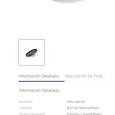
Información Detallada
Descripción De Producto
Información Detallada
Nombre:
Filtro del ND
Tamaño:
Φ37~Φ150mm/Others
Grueso de cristal:
0.55mm~1.5mm/Others