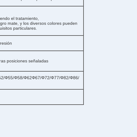
endo el tratamiento,
egro mate, y los diversos colores pueden
isitos particulares.
resión
otras posiciones señaladas
52/Φ55/Φ58/Φ62Φ67/Φ72/Φ77/Φ82/Φ86/