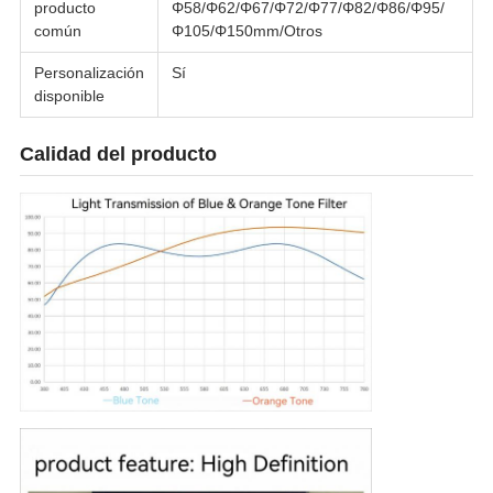
producto
Φ58/Φ62/Φ67/Φ72/Φ77/Φ82/Φ86/Φ95/
común
Φ105/Φ150mm/Otros
Personalización
Sí
disponible
Calidad del producto