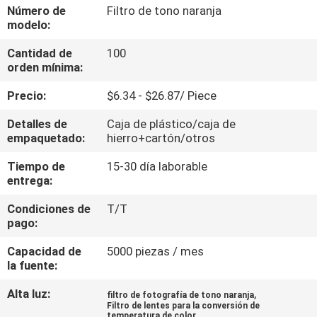
Número de
Filtro de tono naranja
modelo:
CONTROL
Cantidad de
100
DE
orden mínima:
CALIDAD
Precio:
$6.34 - $26.87/ Piece
ÉNTRENOS
Detalles de
Caja de plástico/caja de
empaquetado:
hierro+cartón/otros
EN
Tiempo de
15-30 día laborable
CONTACTO
entrega:
CON
Condiciones de
T/T
pago:
PIDA
Capacidad de
5000 piezas / mes
UNA
la fuente:
CITA
Alta luz:
,
filtro de fotografía de tono naranja
Filtro de lentes para la conversión de
temperatura de color