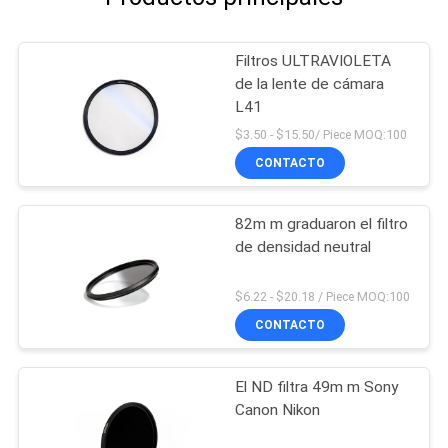
Filtros ULTRAVIOLETA
de la lente de cámara
L41
$3.50 - $15.50/ Piece MOQ:100
CONTACTO
82m m graduaron el filtro
de densidad neutral
$6.22 - $20.18 / Piece MOQ:100
CONTACTO
El ND filtra 49m m Sony
Canon Nikon