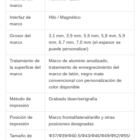
marco
Interfaz de
Hilo / Magnético
marco
Grosor del
3,1 mm, 3,9 mm, 5,5 mm, 5,8 mm, 5,9
marco
mm, 6,7 mm, 7,0 mm (el espesor se
puede personalizar)
Tratamiento de
Marco de aluminio anodizado,
la superficie del
tratamiento de ennegrecimiento del
marco
marco de latón, negro mate
convencional con personalización de
color disponible
Método de
Grabado láser/serigrafía
impresión
Posición de
Marco frontal/lateral/anillo y otras
impresión
posiciones designadas
Tamaño de
Φ37/Φ39/Φ40.5/Φ43/Φ46/Φ49/Φ52/Φ55/