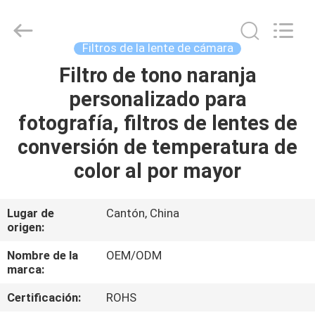
-
2026
Bright
Shadow
Technology
Filtros de la lente de cámara
Ltd..
All
Rights
Filtro de tono naranja
HOGAR
Reserved.
personalizado para
PRODUCTOS
fotografía, filtros de lentes de
conversión de temperatura de
SOBRE
color al por mayor
NOSOTROS
Lugar de
Cantón, China
origen:
VIAJE
DE
Nombre de la
OEM/ODM
marca:
LA
Certificación:
ROHS
FÁBRICA