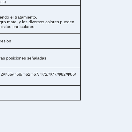
res)
endo el tratamiento,
gro mate, y los diversos colores pueden
sitos particulares.
resión
otras posiciones señaladas
52/Φ55/Φ58/Φ62Φ67/Φ72/Φ77/Φ82/Φ86/