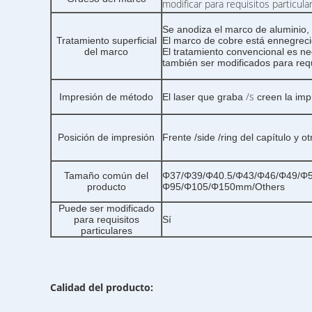
modificar para requisitos particula
Se anodiza el marco de aluminio,
Tratamiento superficial
El marco de cobre está ennegreci
del marco
El tratamiento convencional es ne
también ser modificados para requi
/s
Impresión de método
El laser que graba
creen la imp
Posición de impresión
Frente /side /ring del capítulo y 
Tamaño común del
Φ37/Φ39/Φ40.5/Φ43/Φ46/Φ49/Φ
producto
Φ95/Φ105/Φ150mm/Others
Puede ser modificado
para requisitos
Sí
particulares
Calidad del producto: