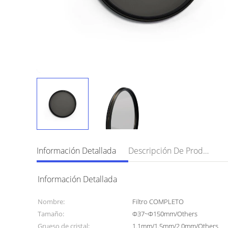
Información Detallada
Descripción De Producto
Información Detallada
Nombre:
Filtro COMPLETO
Tamaño:
Φ37~Φ150mm/Others
Grueso de cristal:
1.1mm/1.5mm/2.0mm/Others