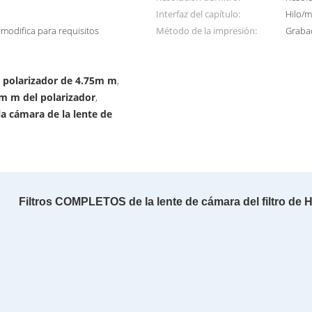
Interfaz del capítulo:
Hilo/m
 modifica para requisitos
Método de la impresión:
Grabad
el polarizador de 4.75m m
,
8m m del polarizador
,
a cámara de la lente de
Filtros COMPLETOS de la lente de cámara del filtro de 