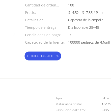
Cantidad de orden
100
mínima:
Precio:
$14.52 - $17.85 / Piece
Detalles de
Caja/otra de la ampolla
empaquetado:
Tiempo de entrega:
Día laborable 25~45
Condiciones de pago:
T/T
Capacidad de la fuente:
100000 pedazos de /Mont
CONTACTAR AHORA
Tipo:
Filtro
Material de cristal:
AGC/G
Resolución del filtro:
Resol