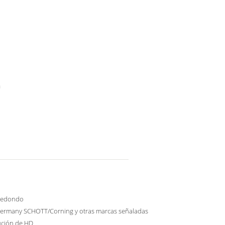
h
 redondo
ermany SCHOTT/Corning y otras marcas señaladas
ución de HD