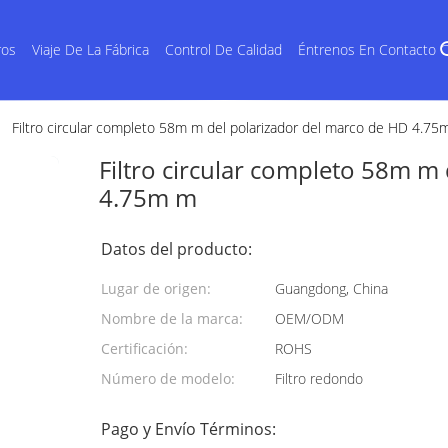
ros
Viaje De La Fábrica
Control De Calidad
Éntrenos En Contacto 
Filtro circular completo 58m m del polarizador del marco de HD 4.75
Filtro circular completo 58m m
4.75m m
Datos del producto:
Lugar de origen:
Guangdong, China
Nombre de la marca:
OEM/ODM
Certificación:
ROHS
Número de modelo:
Filtro redondo
Pago y Envío Términos: