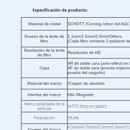
Especificación de producto:
Material de cristal
SCHOTT /Corning /other del AGC
Grueso de la lente de
1.1mm/1.5mm/2.0mm/Others
filtro
(Cada filtro contiene 2 pedazos de
Resolución de la lente
Resolución de HD
de filtro
AR de doble cara (anti-reflecti en 
Capa
AF de doble cara (prenda imperme
prueba del rasguño)
Material del marco
/Copper de aluminio
Interfaz del marco
Hilo /Magnetic
Marca polarizada de la
NITTO (hizo en Japón)
película
Polarización
99,9%
4.5mm/4.75mm/5.5mm/5.9mm/7.0m
Grueso del marco