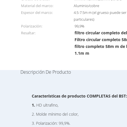
Material del marco:
Aluminio/cobre
Espesor del marco:
4.5-7.5m m (el grueso puede ser
particulares)
Polarización:
99,9%
filtro circular completo d
Resaltar:
Filtro circular completo 5
filtro completo 58m m de l
1.1m m
Descripción De Producto
Características de producto COMPLETAS del BST:
1.
HD ultrafino,
2. Molde mínimo del color,
3. Polarización: 99,9%.