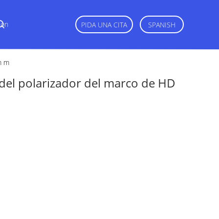
Con
PIDA UNA CITA
SPANISH
m m
 del polarizador del marco de HD