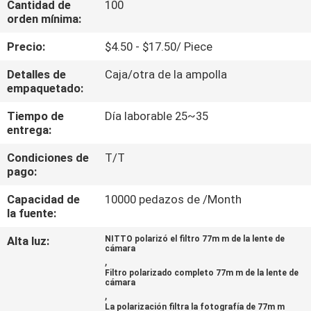
Cantidad de
100
orden mínima:
CONTROL
Precio:
$4.50 - $17.50/ Piece
DE
Detalles de
Caja/otra de la ampolla
CALIDAD
empaquetado:
Tiempo de
Día laborable 25~35
ÉNTRENOS
entrega:
EN
Condiciones de
T/T
CONTACTO
pago:
CON
Capacidad de
10000 pedazos de /Month
la fuente:
PIDA
Alta luz:
NITTO polarizó el filtro 77m m de la lente de
cámara
UNA
,
Filtro polarizado completo 77m m de la lente de
CITA
cámara
,
La polarización filtra la fotografía de 77m m