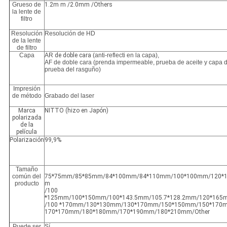
Grueso de
1.2m m /2.0mm /Others
la lente de
filtro
Resolución
Resolución de HD
de la lente
de filtro
Capa
AR
de doble cara
(anti-reflecti en la capa),
AF de doble cara (prenda impermeable, prueba de aceite y capa d
prueba del rasguño)
Impresión
de método
Grabado del laser
Marca
NITTO (hizo en Japón)
polarizada
de la
película
Polarización
99,9%
Tamaño
común del
75*75mm/85*85mm/84*100mm/84*110mm/100*100mm/120*
producto
m
/100
*125mm/100*150mm/100*143.5mm/105.7*128.2mm/120*165
/100 *170mm/130*130mm/130*170mm/150*150mm/150*170
170*170mm/180*180mm/170*190mm/180*210mm/Other
Puede ser
Sí