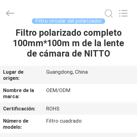
-
2026
Bright
Shadow
Technology
Filtro circular del polarizador
Ltd..
All
Rights
Filtro polarizado completo
HOGAR
Reserved.
100mm*100m m de la lente
PRODUCTOS
de cámara de NITTO
SOBRE
Lugar de
Guangdong, China
origen:
NOSOTROS
Nombre de la
OEM/ODM
marca:
VIAJE
Certificación:
ROHS
DE
LA
Número de
Filtro cuadrado
modelo:
FÁBRICA