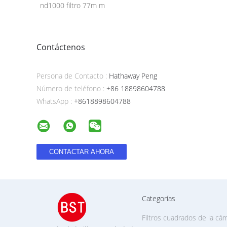
nd1000 filtro 77m m
Contáctenos
Persona de Contacto :
Hathaway Peng
Número de teléfono :
+86 18898604788
WhatsApp :
+8618898604788
Categorías
Filtros cuadrados de la cá