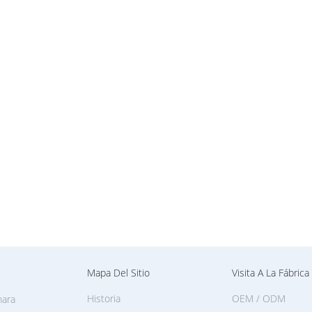
Mapa Del Sitio
Visita A La Fábrica
Historia
OEM / ODM
mara