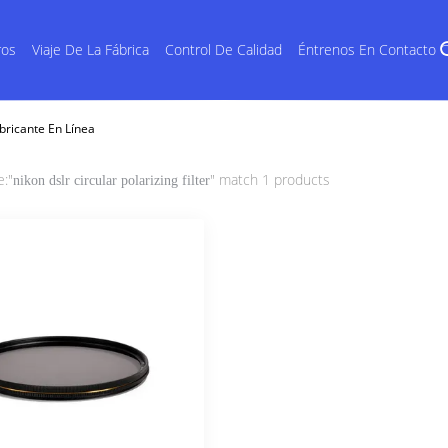
ros
Viaje De La Fábrica
Control De Calidad
Éntrenos En Contacto 
abricante En Línea
e:"
" match 1 products
nikon dslr circular polarizing filter