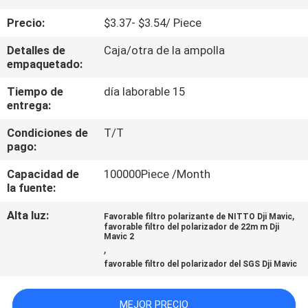
Precio:
$3.37- $3.54/ Piece
CONTROL
Detalles de
Caja/otra de la ampolla
DE
empaquetado:
CALIDAD
Tiempo de
día laborable 15
entrega:
ÉNTRENOS
Condiciones de
T/T
EN
pago:
CONTACTO
Capacidad de
100000Piece /Month
la fuente:
CON
Alta luz:
,
Favorable filtro polarizante de NITTO Dji Mavic
favorable filtro del polarizador de 22m m Dji
PIDA
Mavic 2
,
UNA
favorable filtro del polarizador del SGS Dji Mavic
CITA
MEJOR PRECIO