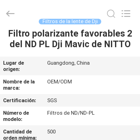
-
2026
Bright
Shadow
Technology
Filtros de la lente de Dji
Ltd..
All
Rights
Filtro polarizante favorables 2
HOGAR
Reserved.
del ND PL Dji Mavic de NITTO
PRODUCTOS
Lugar de
Guangdong, China
origen:
SOBRE
NOSOTROS
Nombre de la
OEM/ODM
marca:
Certificación:
SGS
VIAJE
DE
Número de
Filtros de ND/ND-PL
modelo:
LA
Cantidad de
500
FÁBRICA
orden mínima: