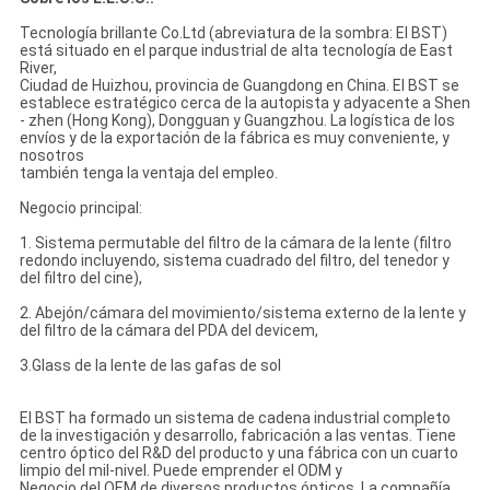
Tecnología brillante Co.Ltd (abreviatura de la sombra: El BST)
está situado en el parque industrial de alta tecnología de East
River,
Ciudad de Huizhou, provincia de Guangdong en China. El BST se
establece estratégico cerca de la autopista y adyacente a Shen
- zhen (Hong Kong), Dongguan y Guangzhou. La logística de los
envíos y de la exportación de la fábrica es muy conveniente, y
nosotros
también tenga la ventaja del empleo.
Negocio principal:
1. Sistema permutable del filtro de la cámara de la lente (filtro
redondo incluyendo, sistema cuadrado del filtro, del tenedor y
del filtro del cine),
2. Abejón/cámara del movimiento/sistema externo de la lente y
del filtro de la cámara del PDA del devicem,
3.Glass de la lente de las gafas de sol
El BST ha formado un sistema de cadena industrial completo
de la investigación y desarrollo, fabricación a las ventas. Tiene
centro óptico del R&D del producto y una fábrica con un cuarto
limpio del mil-nivel. Puede emprender el ODM y
Negocio del OEM de diversos productos ópticos. La compañía