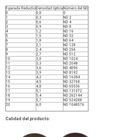
F-parada Reductio
Densidad óptica
Número del ND
0
0,0
0
1
0,3
ND 2
2
0,6
ND 4
3
0,9
ND 8
4
1,2
ND 16
5
1,5
ND 32
6
1,8
ND 64
7
2,1
ND 128
8
2,4
ND 256
9
2,7
ND 512
10
3,0
ND 1024
11
3,3
ND 2048
12
3,6
ND 4096
13
3,9
ND 8192
14
4,2
ND 16384
15
4,5
ND 32768
16
4,8
ND 65536
17
5,1
ND 131072
18
5,4
ND 262144
19
5,7
ND 524288
20
6,0
ND 1048576
Calidad del producto: