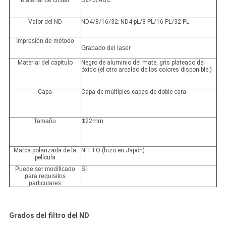
Material de cristal
B270/AGC
Valor del ND
ND4/8/16/32; ND4-pL/8-PL/16-PL/32-PL
Impresión de método
Grabado del laser
Material del capítulo
Negro de aluminio del mate, gris plateado del
óxido (el otro arealso de los colores disponible.)
Capa
Capa de múltiples capas de doble cara
Tamaño
Φ22mm
Marca polarizada de la
NITTO (hizo en Japón)
película
Puede ser modificado
Sí
para requisitos
particulares
Grados del filtro del ND