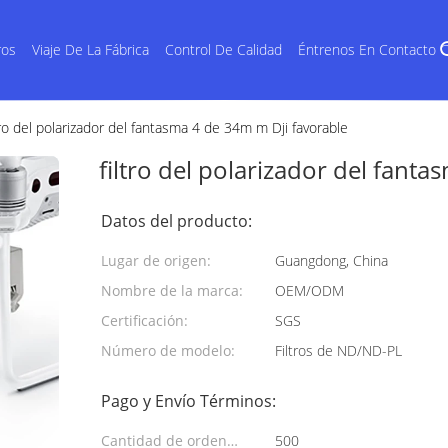
ros
Viaje De La Fábrica
Control De Calidad
Éntrenos En Contacto 
tro del polarizador del fantasma 4 de 34m m Dji favorable
filtro del polarizador del fant
Datos del producto:
Lugar de origen:
Guangdong, China
Nombre de la marca:
OEM/ODM
Certificación:
SGS
Número de modelo:
Filtros de ND/ND-PL
Pago y Envío Términos:
Cantidad de orden
500