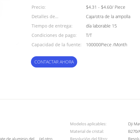
mínima:
Precio:
$4.31 - $4.60/ Piece
Detalles de
Caja/otra de la ampolla
empaquetado:
Tiempo de entrega:
día laborable 15
Condiciones de pago:
T/T
Capacidad de la fuente:
100000Piece /Month
CONTACTAR AHORA
Modelos aplicables:
Dji Ma
Material de cristal:
B270/
ate de aluminio del、 (el otro
Resolución del filtro:
Resol