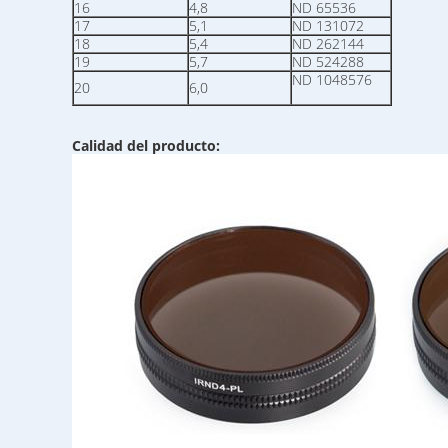
16
4,8
ND 65536
17
5,1
ND 131072
18
5,4
ND 262144
19
5,7
ND 524288
ND 1048576
20
6,0
Calidad del producto: