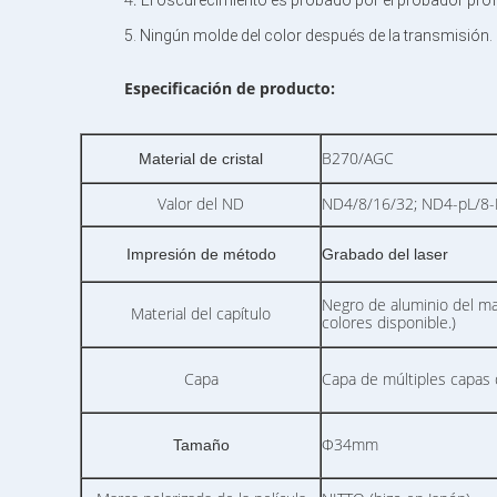
El oscurecimiento es probado por el probador profe
5. Ningún molde del color después de la transmisión.
Especificación de producto:
B270/AGC
Material de cristal
Valor del ND
ND4/8/16/32; ND4-pL/8-
Impresión de método
Grabado del laser
Negro de aluminio del mat
Material del capítulo
colores disponible.)
Capa
Capa de múltiples capas 
Φ34mm
Tamaño