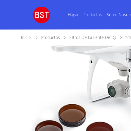
Hogar
Productos
Sobre Nosot
Inicio
Productos
Filtros De La Lente De Dji
fil