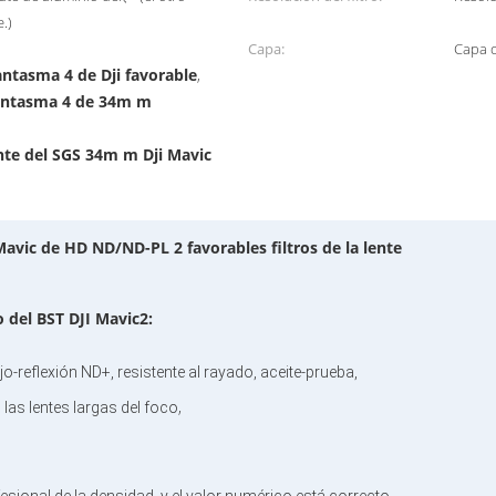
.)
Capa:
Capa d
fantasma 4 de Dji favorable
,
 fantasma 4 de 34m m
ente del SGS 34m m Dji Mavic
i Mavic de HD ND/ND-PL 2 favorables filtros de la lente
o del
BST
DJI Mavic2:
o-reflexión ND+, resistente al rayado, aceite-prueba,
,
las lentes largas del foco