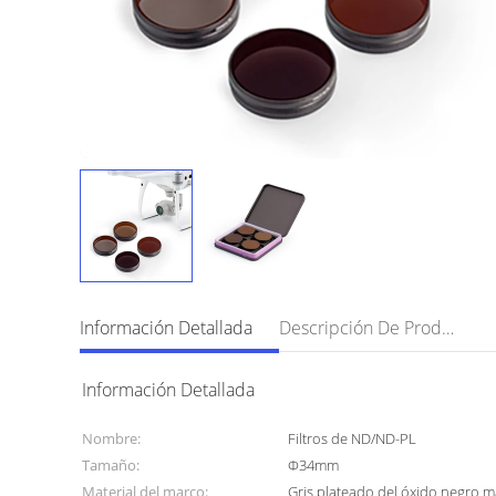
Información Detallada
Descripción De Producto
Información Detallada
Nombre:
Filtros de ND/ND-PL
Tamaño:
Φ34mm
Material del marco:
Gris plateado del óxido negro m