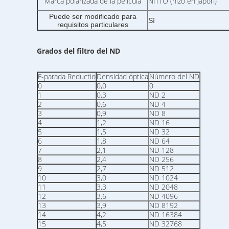
Marca polarizada de la película
NITTO (hizo en Japón)
Puede ser modificado para
Sí
requisitos particulares
Grados del filtro del ND
F-parada Reductio
Densidad óptica
Número del ND
0
0,0
0
1
0,3
ND 2
2
0,6
ND 4
3
0,9
ND 8
4
1,2
ND 16
5
1,5
ND 32
6
1,8
ND 64
7
2,1
ND 128
8
2,4
ND 256
9
2,7
ND 512
10
3,0
ND 1024
11
3,3
ND 2048
12
3,6
ND 4096
13
3,9
ND 8192
14
4,2
ND 16384
15
4,5
ND 32768