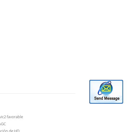
vic2 favorable
AGC
ución de HD