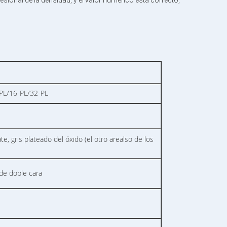
sional de la densidad, y el valor numérico está correcto,
PL/16-PL/32-PL
e, gris plateado del óxido (el otro arealso de los
de doble cara