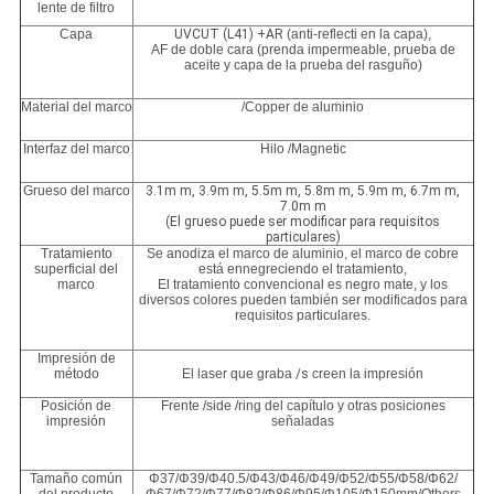
lente de filtro
Capa
UVCUT (L41) +AR
(anti-reflecti en la capa),
AF de doble cara (prenda impermeable, prueba de
aceite y capa de la prueba del rasguño)
Material del marco
/Copper de aluminio
Interfaz del marco
Hilo /Magnetic
Grueso del marco
3.1m m, 3.9m m, 5.5m m, 5.8m m, 5.9m m, 6.7m m,
7.0m m
(El grueso puede ser modificar para requisitos
particulares)
Tratamiento
Se anodiza el marco de aluminio, el marco de cobre
superficial del
está ennegreciendo el tratamiento,
marco
El tratamiento convencional es negro mate, y los
diversos colores pueden también ser modificados para
requisitos particulares.
Impresión de
método
El laser que graba
/s
creen la impresión
Posición de
Frente /side /ring del capítulo y otras posiciones
impresión
señaladas
Tamaño común
Φ37/Φ39/Φ40.5/Φ43/Φ46/Φ49/Φ52/Φ55/Φ58/Φ62/