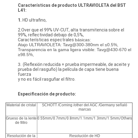
Características de producto ULTRAVIOLETA del BST
L41:
1.
HD ultrafino,
2.Over que el 99% UV-CUT, alta transmitencia sobre el
99%, reflectividad debajo de 0,5%,
Características espectrales
básicas
:
Atajo ULTRAVIOLETA: Tavg@300-380nm el ≤0.5%,
Transparencia en la gama ligera visible: Tavg@430-670 el
≥98.5%,
3.
(Reflexión reducida + prueba impermeable, de aceite y
prueba del rasguño) la película de capa tiene buena
fuerza
y no es fácil rasguñar el filtro.
Especificación de producto:
Material de cristal
SCHOTT /Corning /other del AGC /Germany señaló
marcas
Grueso de la lente
0.55mm/0.7mm/0.8mm/1.1mm/1.3mm/1.5mm/Others
de filtro
Resolución de la
Resolución de HD