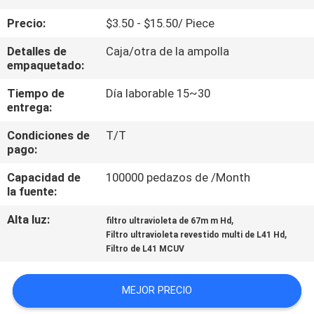
Precio:
$3.50 - $15.50/ Piece
CONTROL
Detalles de
Caja/otra de la ampolla
DE
empaquetado:
CALIDAD
Tiempo de
Día laborable 15~30
entrega:
ÉNTRENOS
Condiciones de
T/T
EN
pago:
CONTACTO
Capacidad de
100000 pedazos de /Month
la fuente:
CON
Alta luz:
,
filtro ultravioleta de 67m m Hd
,
Filtro ultravioleta revestido multi de L41 Hd
PIDA
Filtro de L41 MCUV
UNA
CITA
MEJOR PRECIO