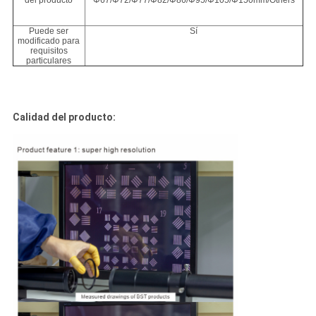
del producto
Φ67/Φ72/Φ77/Φ82/Φ86/Φ95/Φ105/Φ150mm/Others
Puede ser
Sí
modificado para
requisitos
particulares
Calidad del producto: