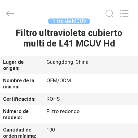
-
2026
Bright
Shadow
Technology
Filtro de MCUV
Ltd..
All
Rights
Filtro ultravioleta cubierto
HOGAR
Reserved.
multi de L41 MCUV Hd
PRODUCTOS
Lugar de
Guangdong, China
origen:
SOBRE
NOSOTROS
Nombre de la
OEM/ODM
marca:
Certificación:
ROHS
VIAJE
DE
Número de
Filtro redondo
modelo:
LA
Cantidad de
100
FÁBRICA
orden mínima: