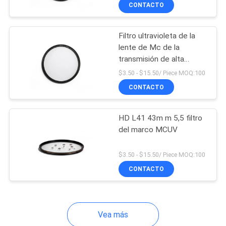
CONTACTO
CONTROL
Filtro ultravioleta de la
DE
lente de Mc de la
CALIDAD
transmisión de alta
resolución de L41 el 99%
$3.50 - $15.50/ Piece MOQ:100
ÉNTRENOS
CONTACTO
EN
HD L41 43m m 5,5 filtro
CONTACTO
del marco MCUV
CON
$3.50 - $15.50/ Piece MOQ:100
CONTACTO
PIDA
UNA
CITA
Vea más