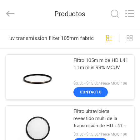
-
2026
Bright
Productos
Shadow
Technology
Ltd..
All
Rights
HOGAR
Reserved.
uv transmission filter 105mm fabricación en línea
PRODUCTOS
Filtro 105m m de HD L41
1.1m m el 99% MCUV
SOBRE
NOSOTROS
$3.50 - $15.50/ Piece MOQ:100
CONTACTO
VIAJE
Filtro ultravioleta
DE
revestido multi de la
LA
transmisión de HD L41
40.5m m
FÁBRICA
$3.50 - $15.50/ Piece MOQ:100