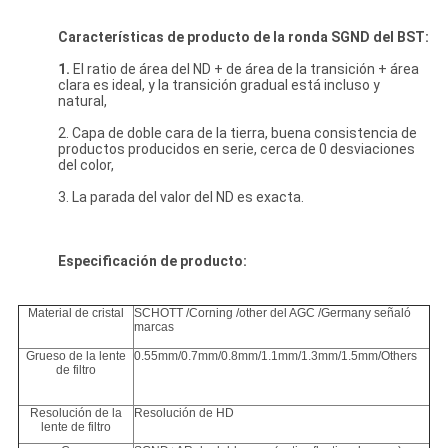
Características de producto de la ronda SGND del BST:
1.
El ratio de área del ND + de área de la transición + área
clara es ideal, y la transición gradual está incluso y
natural,
2. Capa de doble cara de la tierra, buena consistencia de
productos producidos en serie, cerca de 0 desviaciones
del color,
3. La parada del valor del ND es exacta.
Especificación de producto:
Material de cristal
SCHOTT /Corning /other del AGC /Germany señaló
marcas
Grueso de la lente
0.55mm/0.7mm/0.8mm/1.1mm/1.3mm/1.5mm/Others
de filtro
Resolución de la
Resolución de HD
lente de filtro