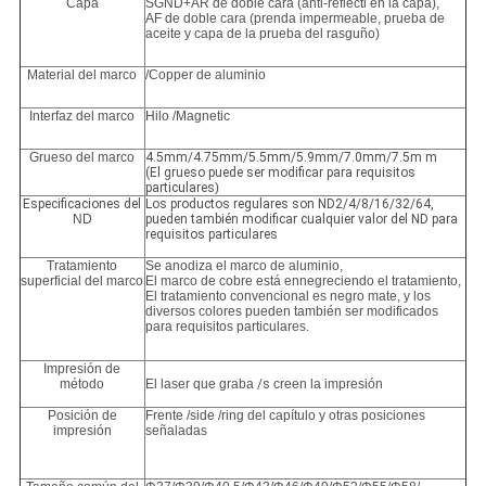
Capa
SGND+AR de doble cara (anti-reflecti en la capa),
AF de doble cara (prenda impermeable, prueba de
aceite y capa de la prueba del rasguño)
Material del marco
/Copper de aluminio
Interfaz del marco
Hilo /Magnetic
Grueso del marco
4.5mm/4.75mm/5.5mm/5.9mm/7.0mm/7.5m m
(El grueso puede ser modificar para requisitos
particulares
)
Especificaciones del
Los productos regulares son ND2/4/8/16/32/64,
ND
pueden también modificar cualquier valor del ND para
requisitos particulares
Tratamiento
Se anodiza el marco de aluminio,
superficial del marco
El marco de cobre está ennegreciendo el tratamiento,
El tratamiento convencional es negro mate, y los
diversos colores pueden también ser modificados
para requisitos particulares.
Impresión de
método
El laser que graba
/s
creen la impresión
Posición de
Frente /side /ring del capítulo y otras posiciones
impresión
señaladas