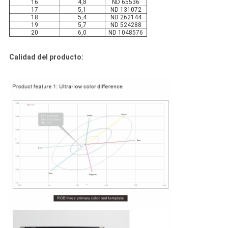
16
4,8
ND 65536
17
5,1
ND 131072
18
5,4
ND 262144
19
5,7
ND 524288
20
6,0
ND 1048576
Calidad del producto: