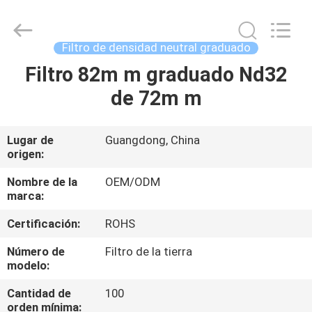
-
2026
Bright
Shadow
Technology
Filtro de densidad neutral graduado
Ltd..
All
Rights
Filtro 82m m graduado Nd32
HOGAR
Reserved.
de 72m m
PRODUCTOS
Lugar de
Guangdong, China
origen:
SOBRE
NOSOTROS
Nombre de la
OEM/ODM
marca:
Certificación:
ROHS
VIAJE
DE
Número de
Filtro de la tierra
modelo:
LA
Cantidad de
100
FÁBRICA
orden mínima: