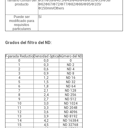
Tamaño común del
Φ37/Φ39/Φ40.5/Φ43/Φ46/Φ49/Φ52/Φ55/Φ58/
producto
Φ62Φ67/Φ72/Φ77/Φ82/Φ86/Φ95/Φ105/
Φ150mm/Others
Puede ser
Sí
modificado para
requisitos
particulares
Grados del filtro del ND:
F-parada Reductio
Densidad óptica
Número del ND
0
0,0
0
1
0,3
ND 2
2
0,6
ND 4
3
0,9
ND 8
4
1,2
ND 16
5
1,5
ND 32
6
1,8
ND 64
7
2,1
ND 128
8
2,4
ND 256
9
2,7
ND 512
10
3,0
ND 1024
11
3,3
ND 2048
12
3,6
ND 4096
13
3,9
ND 8192
14
4,2
ND 16384
15
4,5
ND 32768