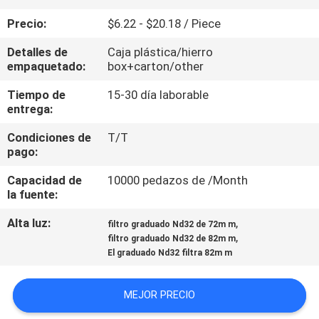
Precio:
$6.22 - $20.18 / Piece
CONTROL
Detalles de
Caja plástica/hierro
DE
empaquetado:
box+carton/other
CALIDAD
Tiempo de
15-30 día laborable
entrega:
ÉNTRENOS
Condiciones de
T/T
EN
pago:
CONTACTO
Capacidad de
10000 pedazos de /Month
la fuente:
CON
Alta luz:
,
filtro graduado Nd32 de 72m m
,
filtro graduado Nd32 de 82m m
PIDA
El graduado Nd32 filtra 82m m
UNA
CITA
MEJOR PRECIO