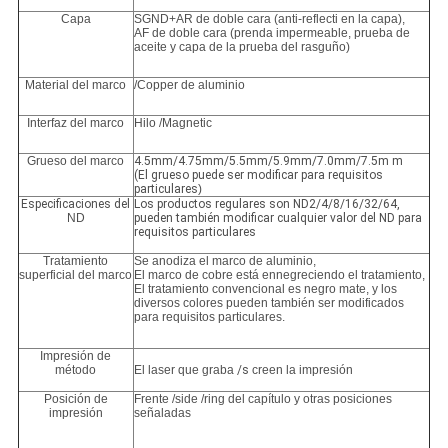
Capa
SGND+AR de doble cara (anti-reflecti en la capa),
AF de doble cara (prenda impermeable, prueba de
aceite y capa de la prueba del rasguño)
Material del marco
/Copper de aluminio
Interfaz del marco
Hilo /Magnetic
Grueso del marco
4.5mm/4.75mm/5.5mm/5.9mm/7.0mm/7.5m m
(El grueso puede ser modificar para requisitos
particulares
)
Especificaciones del
Los productos regulares son ND2/4/8/16/32/64,
ND
pueden también modificar cualquier valor del ND para
requisitos particulares
Tratamiento
Se anodiza el marco de aluminio,
superficial del marco
El marco de cobre está ennegreciendo el tratamiento,
El tratamiento convencional es negro mate, y los
diversos colores pueden también ser modificados
para requisitos particulares.
Impresión de
método
El laser que graba
/s
creen la impresión
Posición de
Frente /side /ring del capítulo y otras posiciones
impresión
señaladas