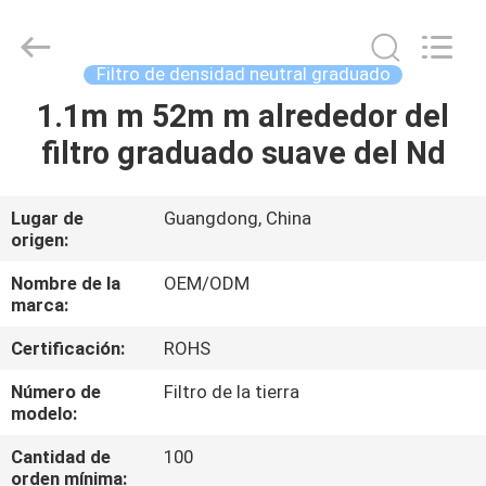
-
2026
Bright
Shadow
Technology
Filtro de densidad neutral graduado
Ltd..
All
Rights
1.1m m 52m m alrededor del
HOGAR
Reserved.
filtro graduado suave del Nd
PRODUCTOS
Lugar de
Guangdong, China
origen:
SOBRE
NOSOTROS
Nombre de la
OEM/ODM
marca:
Certificación:
ROHS
VIAJE
DE
Número de
Filtro de la tierra
modelo:
LA
Cantidad de
100
FÁBRICA
orden mínima: