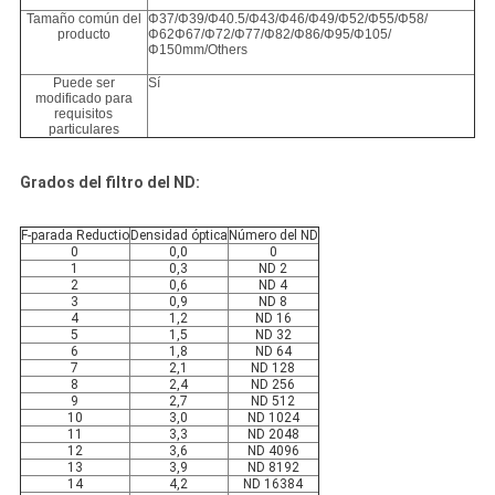
Tamaño común del
Φ37/Φ39/Φ40.5/Φ43/Φ46/Φ49/Φ52/Φ55/Φ58/
producto
Φ62Φ67/Φ72/Φ77/Φ82/Φ86/Φ95/Φ105/
Φ150mm/Others
Puede ser
Sí
modificado para
requisitos
particulares
Grados del filtro del ND:
F-parada Reductio
Densidad óptica
Número del ND
0
0,0
0
1
0,3
ND 2
2
0,6
ND 4
3
0,9
ND 8
4
1,2
ND 16
5
1,5
ND 32
6
1,8
ND 64
7
2,1
ND 128
8
2,4
ND 256
9
2,7
ND 512
10
3,0
ND 1024
11
3,3
ND 2048
12
3,6
ND 4096
13
3,9
ND 8192
14
4,2
ND 16384