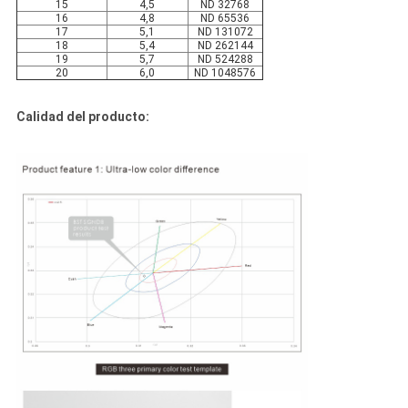
15
4,5
ND 32768
16
4,8
ND 65536
17
5,1
ND 131072
18
5,4
ND 262144
19
5,7
ND 524288
20
6,0
ND 1048576
Calidad del producto: