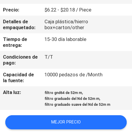
Precio:
$6.22 - $20.18 / Piece
CONTROL
Detalles de
Caja plástica/hierro
DE
empaquetado:
box+carton/other
CALIDAD
Tiempo de
15-30 día laborable
entrega:
ÉNTRENOS
Condiciones de
T/T
EN
pago:
CONTACTO
Capacidad de
10000 pedazos de /Month
la fuente:
CON
Alta luz:
,
filtro gnd64 de 52m m
,
filtro graduado del Nd de 52m m
PIDA
filtro graduado suave del Nd de 52m m
UNA
CITA
MEJOR PRECIO