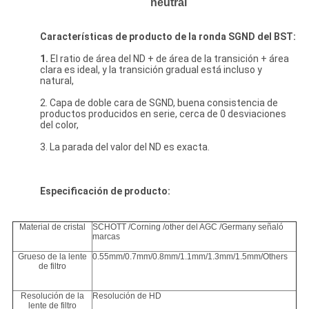
neutral
Características de producto de la ronda SGND del BST:
1.
El ratio de área del ND + de área de la transición + área
clara es ideal, y la transición gradual está incluso y
natural,
2. Capa de doble cara de SGND, buena consistencia de
productos producidos en serie, cerca de 0 desviaciones
del color,
3. La parada del valor del ND es exacta.
Especificación de producto:
Material de cristal
SCHOTT /Corning /other del AGC /Germany señaló
marcas
Grueso de la lente
0.55mm/0.7mm/0.8mm/1.1mm/1.3mm/1.5mm/Others
de filtro
Resolución de la
Resolución de HD
lente de filtro