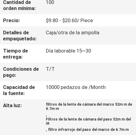
Cantidad de
100
orden mínima:
CONTROL
Precio:
$9.80 - $20.60/ Piece
DE
Detalles de
Caja/otra de la ampolla
CALIDAD
empaquetado:
Tiempo de
Día laborable 15~30
ÉNTRENOS
entrega:
EN
Condiciones de
T/T
CONTACTO
pago:
CON
Capacidad de
10000 pedazos de /Month
la fuente:
PIDA
Alta luz:
filtros de la lente de cámara del marco 52m m de
6.7m m
UNA
,
Filtros de la lente de cámara del paso 52m m del
CITA
IR
,
filtro infrarrojo del paso del marco de 6.7m m