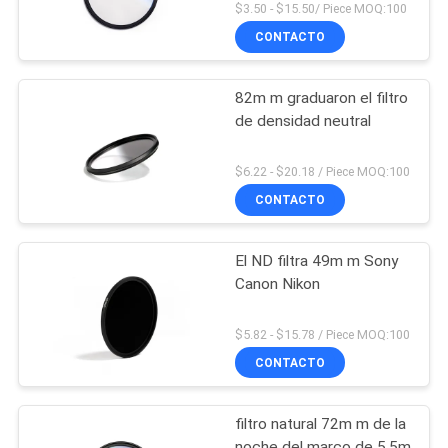
$3.50 - $15.50/ Piece MOQ:100
CONTACTO
82m m graduaron el filtro
de densidad neutral
$6.22 - $20.18 / Piece MOQ:100
CONTACTO
El ND filtra 49m m Sony
Canon Nikon
$5.82 - $15.78 / Piece MOQ:100
CONTACTO
filtro natural 72m m de la
noche del marco de 5.5m