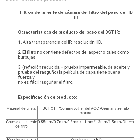
Filtros de la lente de cámara del filtro del paso de HD
IR
Características de producto del paso del BST IR:
1.
Alta transparencia del IR, resolución HD,
2. El filtro no contiene defectos del aspecto tales como
burbujas,
3. (reflexión reducida + prueba impermeable, de aceite y
prueba del rasguño) la película de capa tiene buena
fuerza y
no es fácil rasguñar el filtro.
Especificación de producto:
Material de cristal
SCHOTT /Corning /other del AGC /Germany señaló
marcas
Grueso de la lente
0.55mm/0.7mm/0.8mm/1.1mm/1.3mm/1.5mm/Others
de filtro
Resolución de la
Resolución de HD