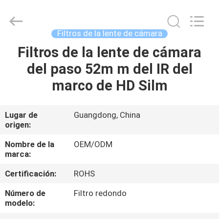
-
2026
Bright
Shadow
Technology
Filtros de la lente de cámara
Ltd..
All
Rights
Filtros de la lente de cámara
HOGAR
Reserved.
del paso 52m m del IR del
PRODUCTOS
marco de HD Silm
SOBRE
Lugar de
Guangdong, China
origen:
NOSOTROS
Nombre de la
OEM/ODM
marca:
VIAJE
Certificación:
ROHS
DE
LA
Número de
Filtro redondo
modelo:
FÁBRICA