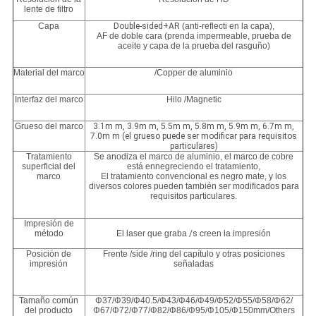
lente de filtro
Capa
Double-sided+AR
(anti-reflecti en la capa),
AF de doble cara (prenda impermeable, prueba de
aceite y capa de la prueba del rasguño)
Material del marco
/Copper de aluminio
Interfaz del marco
Hilo /Magnetic
Grueso del marco
3.1m m, 3.9m m, 5.5m m, 5.8m m, 5.9m m, 6.7m m,
7.0m m (el grueso puede ser modificar para requisitos
particulares)
Tratamiento
Se anodiza el marco de aluminio, el marco de cobre
superficial del
está ennegreciendo el tratamiento,
marco
El tratamiento convencional es negro mate, y los
diversos colores pueden también ser modificados para
requisitos particulares.
Impresión de
método
El laser que graba
/s
creen la impresión
Posición de
Frente /side /ring del capítulo y otras posiciones
impresión
señaladas
Tamaño común
Φ37/Φ39/Φ40.5/Φ43/Φ46/Φ49/Φ52/Φ55/Φ58/Φ62/
del producto
Φ67/Φ72/Φ77/Φ82/Φ86/Φ95/Φ105/Φ150mm/Others