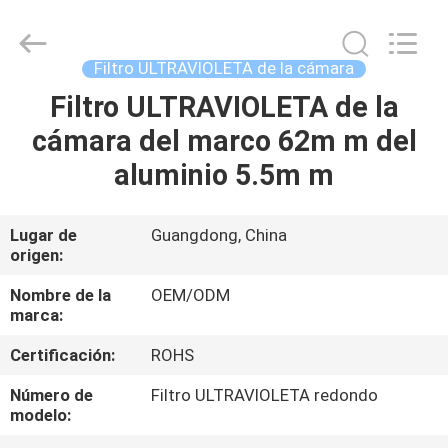
-
2026
Bright
Shadow
Technology
Filtro ULTRAVIOLETA de la cámara
Ltd..
All
Rights
Filtro ULTRAVIOLETA de la
HOGAR
Reserved.
cámara del marco 62m m del
PRODUCTOS
aluminio 5.5m m
SOBRE
Lugar de
Guangdong, China
origen:
NOSOTROS
Nombre de la
OEM/ODM
marca:
VIAJE
Certificación:
ROHS
DE
LA
Número de
Filtro ULTRAVIOLETA redondo
modelo:
FÁBRICA