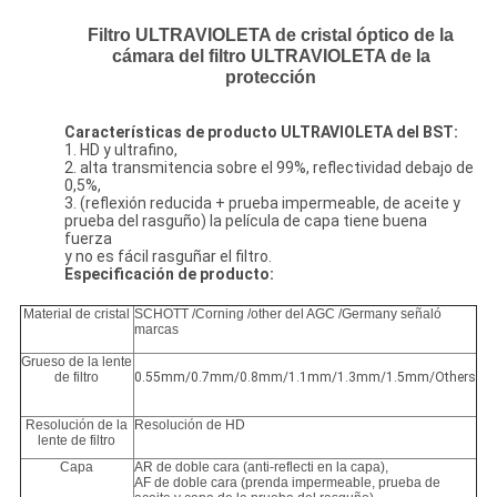
Filtro ULTRAVIOLETA de cristal óptico de la
cámara del filtro ULTRAVIOLETA de la
protección
Características de producto ULTRAVIOLETA del BST:
1. HD y ultrafino,
2. alta transmitencia sobre el 99%, reflectividad debajo de
0,5%,
3. (reflexión reducida + prueba impermeable, de aceite y
prueba del rasguño) la película de capa tiene buena
fuerza
y no es fácil rasguñar el filtro.
Especificación de producto:
Material de cristal
SCHOTT /Corning /other del AGC /Germany señaló
marcas
Grueso de la lente
de filtro
0.55mm/0.7mm/0.8mm/1.1mm/1.3mm/1.5mm/Others
Resolución de la
Resolución de HD
lente de filtro
Capa
AR de doble cara (anti-reflecti en la capa),
AF de doble cara (prenda impermeable, prueba de