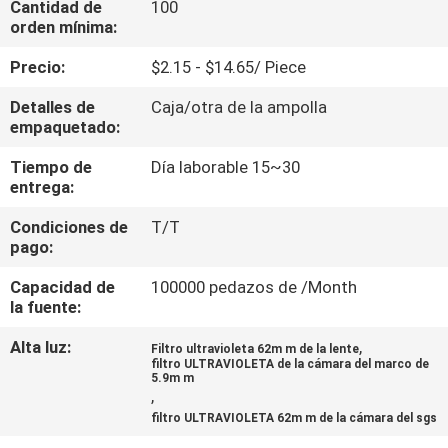
Cantidad de
100
orden mínima:
CONTROL
Precio:
$2.15 - $14.65/ Piece
DE
Detalles de
Caja/otra de la ampolla
CALIDAD
empaquetado:
Tiempo de
Día laborable 15~30
ÉNTRENOS
entrega:
EN
Condiciones de
T/T
CONTACTO
pago:
CON
Capacidad de
100000 pedazos de /Month
la fuente:
PIDA
Alta luz:
,
Filtro ultravioleta 62m m de la lente
filtro ULTRAVIOLETA de la cámara del marco de
UNA
5.9m m
,
CITA
filtro ULTRAVIOLETA 62m m de la cámara del sgs