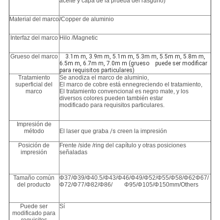
aceite y capa de la prueba del rasguño)
Material del marco
/Copper de aluminio
Interfaz del marco
Hilo /Magnetic
Grueso del marco
3.1m m, 3.9m m, 5.1m m, 5.3m m, 5.5m m, 5.8m m,
6.5m m, 6.7m m, 7.0m m (grueso puede ser modificar
para requisitos particulares)
Tratamiento
Se anodiza el marco de aluminio,
superficial del
El marco de cobre está ennegreciendo el tratamiento,
marco
El tratamiento convencional es negro mate, y los
diversos colores pueden también estar
modificado para requisitos particulares.
Impresión de
método
El laser que graba
/s
creen la impresión
Posición de
Frente /side /ring del capítulo y otras posiciones
impresión
señaladas
Tamaño común
Φ37/Φ39/Φ40.5/Φ43/Φ46/Φ49/Φ52/Φ55/Φ58/Φ62Φ67/
del producto
Φ72/Φ77/Φ82/Φ86/ Φ95/Φ105/Φ150mm/Others
Puede ser
Sí
modificado para