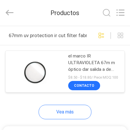
-
2026
Bright
Productos
Shadow
Technology
Ltd..
All
Rights
HOGAR
Reserved.
67mm uv protection ir cut filter fabricación en línea
PRODUCTOS
el marco IR
ULTRAVIOLETA 67m m
SOBRE
óptico dar salida a de
NOSOTROS
3.9m m cortó el filtro
$8.50 - $18.80/ Piece MOQ:100
CONTACTO
VIAJE
DE
Vea más
LA
FÁBRICA