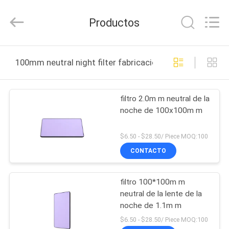
-
2026
Bright
Productos
Shadow
Technology
Ltd..
All
Rights
HOGAR
Reserved.
100mm neutral night filter fabricación en línea
PRODUCTOS
filtro 2.0m m neutral de la
noche de 100x100m m
SOBRE
NOSOTROS
$6.50 - $28.50/ Piece MOQ:100
CONTACTO
VIAJE
filtro 100*100m m
DE
neutral de la lente de la
LA
noche de 1.1m m
FÁBRICA
$6.50 - $28.50/ Piece MOQ:100