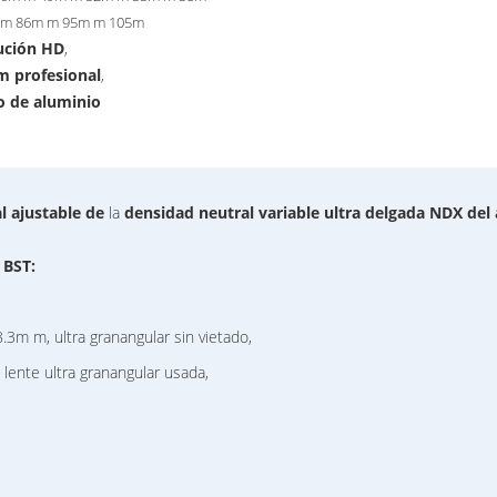
 m 86m m 95m m 105m
lución HD
,
m profesional
,
o de aluminio
al ajustable de
la
densidad neutral variable ultra delgada NDX
del
 BST:
3m m, ultra granangular sin vietado,
lente ultra granangular usada,