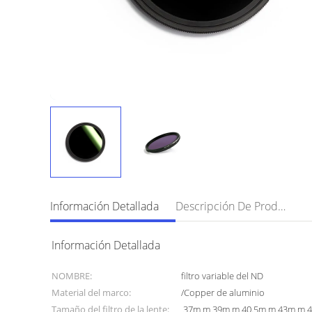
Información Detallada
Descripción De Producto
Información Detallada
NOMBRE:
filtro variable del ND
Material del marco:
/Copper de aluminio
Tamaño del filtro de la lente:
37m m 39m m 40.5m m 43m m 