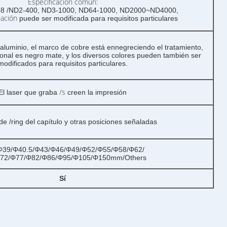
Especificación común:
8 /ND2-400, ND3-1000, ND64-1000, ND2000~ND4000,
cación
puede ser modificada para requisitos particulares
aluminio, el marco de cobre está ennegreciendo el tratamiento,
onal es negro mate, y los diversos colores pueden también ser
modificados para requisitos particulares.
/s
El laser que graba
creen la impresión
de /ring del capítulo y otras posiciones señaladas
Φ39/Φ40.5/Φ43/Φ46/Φ49/Φ52/Φ55/Φ58/Φ62/
72/Φ77/Φ82/Φ86/Φ95/Φ105/Φ150mm/Others
Sí