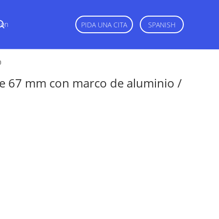
Con
PIDA UNA CITA
SPANISH
D
 de 67 mm con marco de aluminio /