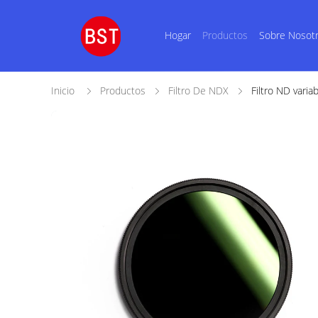
Hogar
Productos
Sobre Nosot
Inicio
Productos
Filtro De NDX
Filtro ND vari