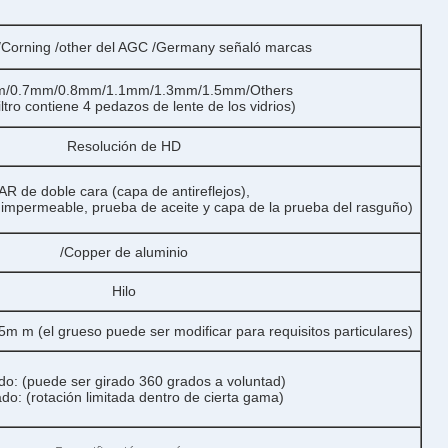
orning /other del AGC /Germany señaló marcas
m/0.7mm/0.8mm/1.1mm/1.3mm/1.5mm/Others
iltro contiene 4 pedazos de lente de los vidrios)
Resolución de HD
AR de doble cara (capa de antireflejos),
 impermeable, prueba de aceite y capa de la prueba del rasguño)
/Copper de aluminio
Hilo
m (el grueso puede ser modificar para requisitos particulares)
ado: (puede ser girado 360 grados a voluntad)
ado: (rotación limitada dentro de cierta gama)