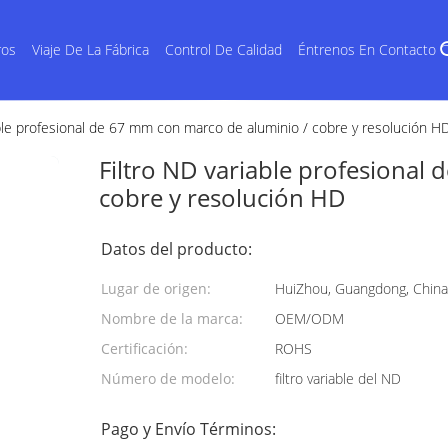
ros
Viaje De La Fábrica
Control De Calidad
Éntrenos En Contacto 
able profesional de 67 mm con marco de aluminio / cobre y resolución H
Filtro ND variable profesional
cobre y resolución HD
Datos del producto:
Lugar de origen:
HuiZhou, Guangdong, China
Nombre de la marca:
OEM/ODM
Certificación:
ROHS
Número de modelo:
filtro variable del ND
Pago y Envío Términos: