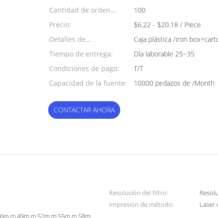
Cantidad de orden
100
mínima:
Precio:
$6.22 - $20.18 / Piece
Detalles de
Caja plástica /iron box+cart
empaquetado:
Tiempo de entrega:
Día laborable 25~35
Condiciones de pago:
T/T
Capacidad de la fuente:
10000 pedazos de /Month
CONTACTAR AHORA
Resolución del filtro:
Resol
Impresión de método:
Laser 
46m m 49m m 52m m 55m m 58m