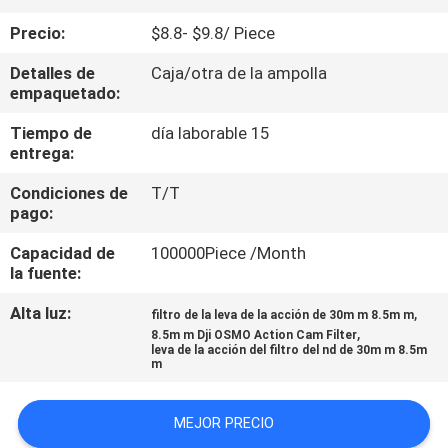
Precio:
$8.8- $9.8/ Piece
CONTROL
Detalles de
Caja/otra de la ampolla
DE
empaquetado:
CALIDAD
Tiempo de
día laborable 15
entrega:
ÉNTRENOS
Condiciones de
T/T
EN
pago:
CONTACTO
Capacidad de
100000Piece /Month
la fuente:
CON
Alta luz:
,
filtro de la leva de la acción de 30m m 8.5m m
,
8.5m m Dji OSMO Action Cam Filter
PIDA
leva de la acción del filtro del nd de 30m m 8.5m
m
UNA
CITA
MEJOR PRECIO