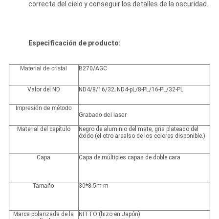
correcta del cielo y conseguir los detalles de la oscuridad.
Especificación de producto:
Material de cristal
B270/AGC
Valor del ND
ND4/8/16/32; ND4-pL/8-PL/16-PL/32-PL
Impresión de método
Grabado del laser
Material del capítulo
Negro de aluminio del mate, gris plateado del
óxido (el otro arealso de los colores disponible.)
Capa
Capa de múltiples capas de doble cara
Tamaño
30*8.5m m
Marca polarizada de la
NITTO (hizo en Japón)