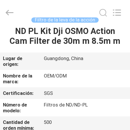
-
2026
Bright
Shadow
Technology
Filtro de la leva de la acción
Ltd..
All
Rights
ND PL Kit Dji OSMO Action
HOGAR
Reserved.
Cam Filter de 30m m 8.5m m
PRODUCTOS
Lugar de
Guangdong, China
origen:
SOBRE
NOSOTROS
Nombre de la
OEM/ODM
marca:
Certificación:
SGS
VIAJE
DE
Número de
Filtros de ND/ND-PL
modelo:
LA
Cantidad de
500
FÁBRICA
orden mínima: