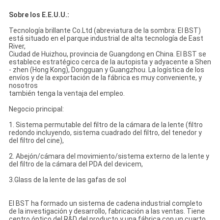
Sobre los E.E.U.U.:
Tecnología brillante Co.Ltd (abreviatura de la sombra: El BST)
está situado en el parque industrial de alta tecnología de East
River,
Ciudad de Huizhou, provincia de Guangdong en China. El BST se
establece estratégico cerca de la autopista y adyacente a Shen
- zhen (Hong Kong), Dongguan y Guangzhou. La logística de los
envíos y de la exportación de la fábrica es muy conveniente, y
nosotros
también tenga la ventaja del empleo.
Negocio principal:
1. Sistema permutable del filtro de la cámara de la lente (filtro
redondo incluyendo, sistema cuadrado del filtro, del tenedor y
del filtro del cine),
2. Abejón/cámara del movimiento/sistema externo de la lente y
del filtro de la cámara del PDA del devicem,
3.Glass de la lente de las gafas de sol
El BST ha formado un sistema de cadena industrial completo
de la investigación y desarrollo, fabricación a las ventas. Tiene
centro óptico del R&D del producto y una fábrica con un cuarto