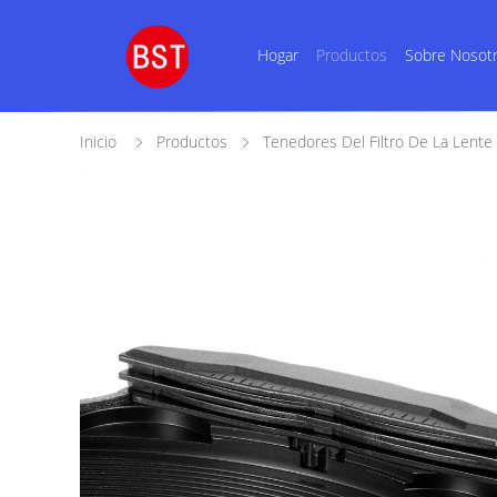
Hogar
Productos
Sobre Nosot
Inicio
Productos
Tenedores Del Filtro De La Lente