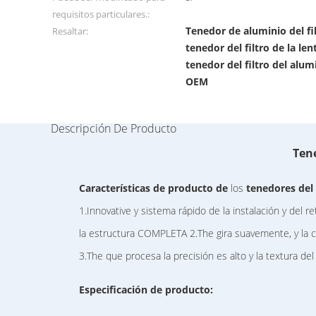
requisitos particulares.:
Tenedor de aluminio del fi
Resaltar:
tenedor del filtro de la l
tenedor del filtro del alu
OEM
Descripción De Producto
Tene
Características
de
producto
de
los
tenedores
del
1.Innovative y sistema rápido de la instalación y del r
la estructura COMPLETA 2.The gira suavemente, y la comb
3.The que procesa la precisión es alto y la textura del t
Especificación de producto: