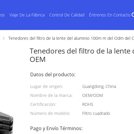
ros
Viaje De La Fábrica
Control De Calidad
Éntrenos En Contacto 
Tenedores del filtro de la lente del aluminio 100m m del Odm del
Tenedores del filtro de la len
OEM
Datos del producto:
Lugar de origen:
Guangdong, China
Nombre de la marca:
OEM/ODM
Certificación:
ROHS
Número de modelo:
Filtro cuadrado
Pago y Envío Términos: