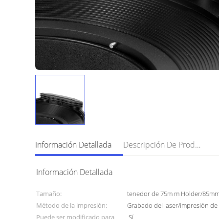
Información Detallada
Descripción De Producto
Información Detallada
Tamaño:
tenedor de 75m m Holder/85m
Método de la impresión:
Grabado del laser/impresión de 
Puede ser modificado para
Sí