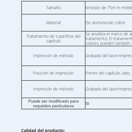
Tamaño
tenedor de 75m m Hol
Material
De aluminio/de cobre
Se anodiza el marco de a
Tratamiento de superficie del
tratamiento; El tratamien
capítulo
colores pueden también s
Impresión de método
Grabado del laser/impresi
Posición de impresión
Frente del capítulo, lado
Impresión de método
Grabado del laser/impresi
Puede ser modificado para
Sí
requisitos particulares
Calidad del producto: