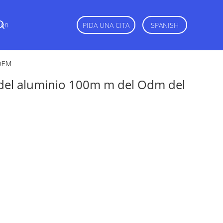
Con
PIDA UNA CITA
SPANISH
 OEM
te del aluminio 100m m del Odm del