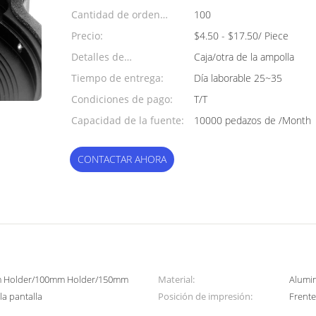
Cantidad de orden
100
mínima:
Precio:
$4.50 - $17.50/ Piece
Detalles de
Caja/otra de la ampolla
empaquetado:
Tiempo de entrega:
Día laborable 25~35
Condiciones de pago:
T/T
Capacidad de la fuente:
10000 pedazos de /Month
CONTACTAR AHORA
m Holder/100mm Holder/150mm
Material:
Alumi
la pantalla
Posición de impresión:
Frente