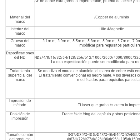
AF de doble cara (prenda impermeable, prueba de aceite y ca
Material del
/Copper de aluminio
marco
Interfaz del
Hilo /Magnetic
marco
Grueso del
3.1m m, 3.9m m, 5.5m m, 5.8m m, 5.9m m, 6.7m m, 7.0m
marco
modificar para requisitos particular
Especificaciones
del
ND
ND2/4/8/16/32/64/128/256/512/1000/2000/4000/8000/32
La otra
especificación
puede ser modificada para requ
Tratamiento
Se anodiza el marco de aluminio, el marco de cobre está en
superficial del
El tratamiento convencional es negro mate, y los diversos 
marco
modificados para requisitos particula
Impresión de
método
El laser que graba
/s
creen la impre
Posición de
Frente /side /ring del capítulo y otras posicio
impresión
Tamaño común
Φ37/Φ39/Φ40.5/Φ43/Φ46/Φ49/Φ52/Φ55/
del producto
Φ67/Φ72/Φ77/Φ82/Φ86/Φ95/Φ105/Φ150m