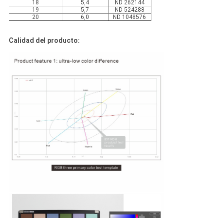
18
5,4
ND 262144
19
5,7
ND 524288
20
6,0
ND 1048576
Calidad del producto: