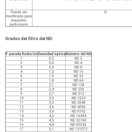
Puede ser
Sí
modificado para
requisitos
particulares
Grados del filtro del ND:
F-parada Reductio
Densidad óptica
Número del ND
1
0,3
ND 2
2
0,6
ND 4
3
0,9
ND 8
4
1,2
ND 16
5
1,5
ND 32
6
1,8
ND 64
7
2,1
ND 128
8
2,4
ND 256
9
2,7
ND 512
10
3,0
ND 1024
11
3,3
ND 2048
12
3,6
ND 4096
13
3,9
ND 8192
14
4,2
ND 16384
15
4,5
ND 32768
16
4,8
ND 65536
17
5,1
ND 131072