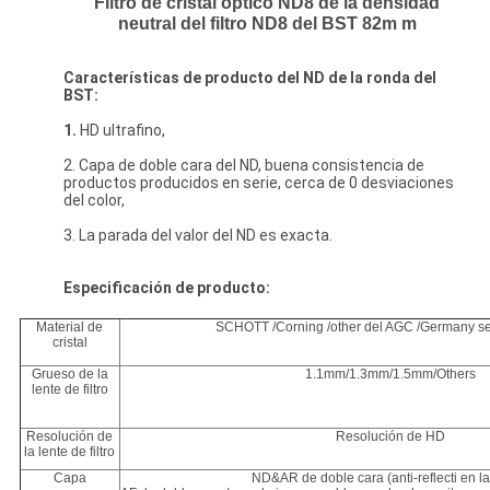
Filtro de cristal óptico ND8 de la densidad
neutral del filtro ND8 del BST 82m m
Características de producto del ND de la ronda del
BST:
1.
HD ultrafino,
2. Capa de doble cara del ND, buena consistencia de
productos producidos en serie, cerca de 0 desviaciones
del color,
3. La parada del valor del ND es exacta.
Especificación de producto:
Material de
SCHOTT /Corning /other del AGC /Germany s
cristal
Grueso de la
1.1mm/1.3mm/1.5mm/Others
lente de filtro
Resolución de
Resolución de HD
la lente de filtro
Capa
ND&AR de doble cara (anti-reflecti en la