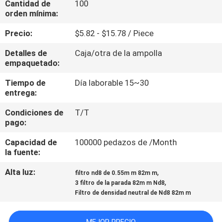
Cantidad de
100
orden mínima:
CONTROL
Precio:
$5.82 - $15.78 / Piece
DE
Detalles de
Caja/otra de la ampolla
CALIDAD
empaquetado:
Tiempo de
Día laborable 15~30
ÉNTRENOS
entrega:
EN
Condiciones de
T/T
CONTACTO
pago:
CON
Capacidad de
100000 pedazos de /Month
la fuente:
PIDA
Alta luz:
,
filtro nd8 de 0.55m m 82m m
,
3 filtro de la parada 82m m Nd8
UNA
Filtro de densidad neutral de Nd8 82m m
CITA