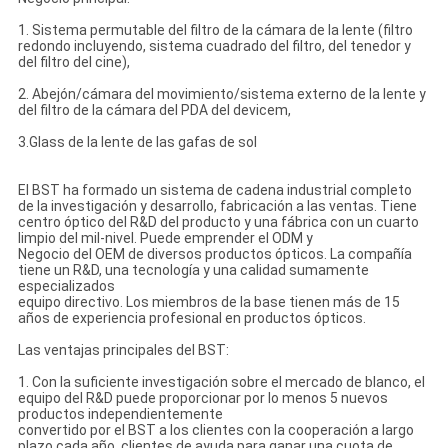
1. Sistema permutable del filtro de la cámara de la lente (filtro
redondo incluyendo, sistema cuadrado del filtro, del tenedor y
del filtro del cine),
2. Abejón/cámara del movimiento/sistema externo de la lente y
del filtro de la cámara del PDA del devicem,
3.Glass de la lente de las gafas de sol
El BST ha formado un sistema de cadena industrial completo
de la investigación y desarrollo, fabricación a las ventas. Tiene
centro óptico del R&D del producto y una fábrica con un cuarto
limpio del mil-nivel. Puede emprender el ODM y
Negocio del OEM de diversos productos ópticos. La compañía
tiene un R&D, una tecnología y una calidad sumamente
especializados
equipo directivo. Los miembros de la base tienen más de 15
años de experiencia profesional en productos ópticos.
Las ventajas principales del BST:
1. Con la suficiente investigación sobre el mercado de blanco, el
equipo del R&D puede proporcionar por lo menos 5 nuevos
productos independientemente
convertido por el BST a los clientes con la cooperación a largo
plazo cada año, clientes de ayuda para ganar una cuota de