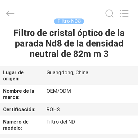
-
2026
Bright
Shadow
Technology
Filtro ND8
Ltd..
All
Rights
Filtro de cristal óptico de la
HOGAR
Reserved.
parada Nd8 de la densidad
PRODUCTOS
neutral de 82m m 3
SOBRE
Lugar de
Guangdong, China
origen:
NOSOTROS
Nombre de la
OEM/ODM
marca:
VIAJE
Certificación:
ROHS
DE
LA
Número de
Filtro del ND
modelo:
FÁBRICA