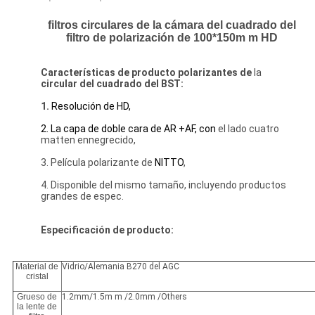
filtros circulares de la cámara del cuadrado del
filtro de polarización de 100*150m m HD
Características
de
producto polarizantes de
la
circular del
cuadrado
del BST:
1.
Resolución de HD,
2. La capa de doble cara de AR +AF, con
el lado cuatro
matten ennegrecido,
3. Película polarizante de
NITTO
,
4. Disponible del mismo tamaño, incluyendo productos
grandes de espec.
Especificación de producto:
Material de
Vidrio/Alemania B270 del AGC
cristal
Grueso de
1.2mm/1.5m m /2.0mm /Others
la lente de