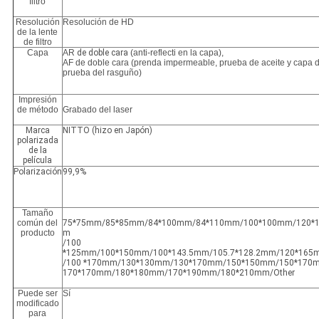
filtro
Resolución
Resolución de HD
de la lente
de filtro
Capa
AR
de doble cara
(anti-reflecti en la capa),
AF de doble cara (prenda impermeable, prueba de aceite y capa d
prueba del rasguño)
Impresión
de método
Grabado del laser
Marca
NITTO (hizo en Japón)
polarizada
de la
película
Polarización
99,9%
Tamaño
común del
75*75mm/85*85mm/84*100mm/84*110mm/100*100mm/120*
producto
m
/100
*125mm/100*150mm/100*143.5mm/105.7*128.2mm/120*165
/100 *170mm/130*130mm/130*170mm/150*150mm/150*170
170*170mm/180*180mm/170*190mm/180*210mm/Other
Puede ser
Sí
modificado
para