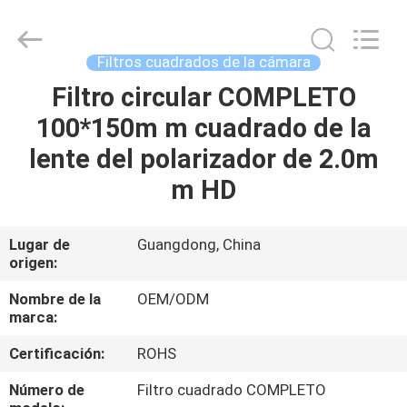
-
2026
Bright
Shadow
Technology
Filtros cuadrados de la cámara
Ltd..
All
Rights
Filtro circular COMPLETO
HOGAR
Reserved.
100*150m m cuadrado de la
PRODUCTOS
lente del polarizador de 2.0m
m HD
SOBRE
NOSOTROS
Lugar de
Guangdong, China
origen:
VIAJE
Nombre de la
OEM/ODM
marca:
DE
Certificación:
ROHS
LA
FÁBRICA
Número de
Filtro cuadrado COMPLETO