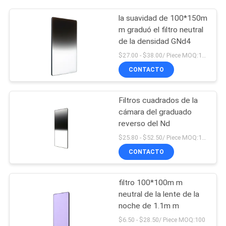
la suavidad de 100*150m
m graduó el filtro neutral
de la densidad GNd4
$27.00 - $38.00/ Piece MOQ:100
CONTACTO
Filtros cuadrados de la
cámara del graduado
reverso del Nd
$25.80 - $52.50/ Piece MOQ:100
CONTACTO
filtro 100*100m m
neutral de la lente de la
noche de 1.1m m
$6.50 - $28.50/ Piece MOQ:100