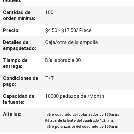
modelo:
Cantidad de
100
CONTROL
orden mínima:
DE
Precio:
$4.50 - $17.50/ Piece
CALIDAD
Detalles de
Caja/otra de la ampolla
empaquetado:
ÉNTRENOS
Tiempo de
Día laborable 30
EN
entrega:
CONTACTO
Condiciones de
T/T
CON
pago:
Capacidad de
10000 pedazos de /Month
PIDA
la fuente:
UNA
Alta luz:
,
filtro cuadrado del polarizador de 150m m
,
Filtros de la lente del cuadrado 1.2m m
CITA
filtro polarizante del cuadrado de 150m m