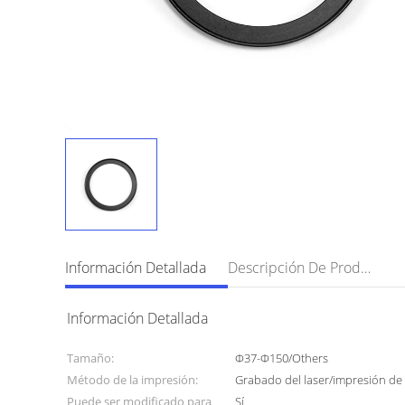
Información Detallada
Descripción De Producto
Información Detallada
Tamaño:
Φ37-Φ150/Others
Método de la impresión:
Grabado del laser/impresión de 
Puede ser modificado para
Sí