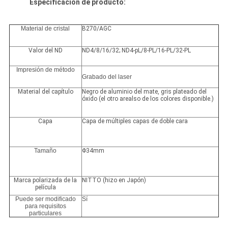
Especificación de producto:
Material de cristal
B270/AGC
Valor del ND
ND4/8/16/32; ND4-pL/8-PL/16-PL/32-PL
Impresión de método
Grabado del laser
Material del capítulo
Negro de aluminio del mate, gris plateado del
óxido (el otro arealso de los colores disponible.)
Capa
Capa de múltiples capas de doble cara
Tamaño
Φ34mm
Marca polarizada de la
NITTO (hizo en Japón)
película
Puede ser modificado
Sí
para requisitos
particulares