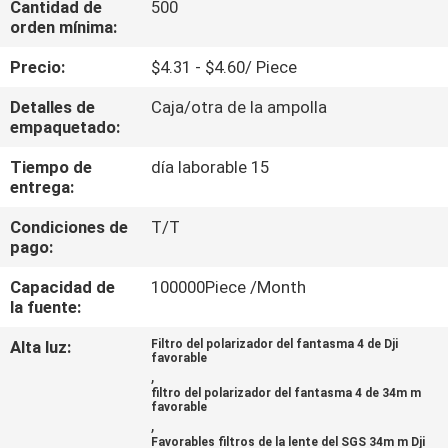
Cantidad de
500
orden mínima:
CONTROL
Precio:
$4.31 - $4.60/ Piece
DE
Detalles de
Caja/otra de la ampolla
CALIDAD
empaquetado:
Tiempo de
día laborable 15
ÉNTRENOS
entrega:
EN
Condiciones de
T/T
CONTACTO
pago:
CON
Capacidad de
100000Piece /Month
la fuente:
PIDA
Alta luz:
Filtro del polarizador del fantasma 4 de Dji
favorable
UNA
,
filtro del polarizador del fantasma 4 de 34m m
CITA
favorable
,
Favorables filtros de la lente del SGS 34m m Dji