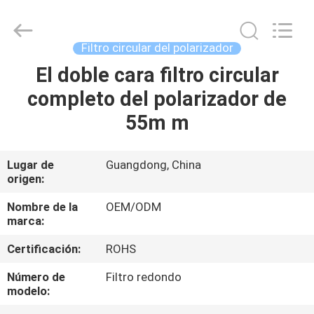
-
2026
Bright
Shadow
Technology
Filtro circular del polarizador
Ltd..
All
Rights
El doble cara filtro circular
HOGAR
Reserved.
completo del polarizador de
PRODUCTOS
55m m
SOBRE
Lugar de
Guangdong, China
origen:
NOSOTROS
Nombre de la
OEM/ODM
marca:
VIAJE
Certificación:
ROHS
DE
LA
Número de
Filtro redondo
modelo:
FÁBRICA