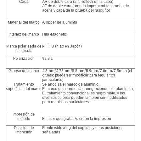
Capa
AR de doble cara (anti-reflecti en la capa),
AF de doble cara (prenda impermeable, prueba de
aceite y capa de la prueba del rasguño)
Material del marco
/Copper de aluminio
Interfaz del marco
Hilo /Magnetic
Marca polarizada de
NITTO (hizo en Japón)
la película
Polarización
99,9%
Grueso del marco
4.5mm/4.75mm/5.5mm/5.9mm/7.0mm/7.5m m (el
grueso puede ser modificar para requisitos
particulares)
Tratamiento
Se anodiza el marco de aluminio,
superficial del marco
El marco de cobre está ennegreciendo el tratamiento,
El tratamiento convencional es negro mate, y los
diversos colores pueden también ser modificados
para requisitos particulares.
Impresión de
método
El laser que graba
/s
creen la impresión
Posición de
Frente /side /ring del capítulo y otras posiciones
impresión
señaladas