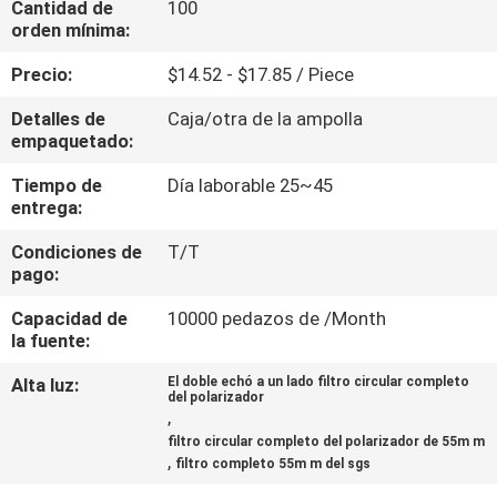
Cantidad de
100
orden mínima:
CONTROL
Precio:
$14.52 - $17.85 / Piece
DE
Detalles de
Caja/otra de la ampolla
CALIDAD
empaquetado:
Tiempo de
Día laborable 25~45
ÉNTRENOS
entrega:
EN
Condiciones de
T/T
CONTACTO
pago:
CON
Capacidad de
10000 pedazos de /Month
la fuente:
PIDA
Alta luz:
El doble echó a un lado filtro circular completo
del polarizador
UNA
,
filtro circular completo del polarizador de 55m m
CITA
,
filtro completo 55m m del sgs