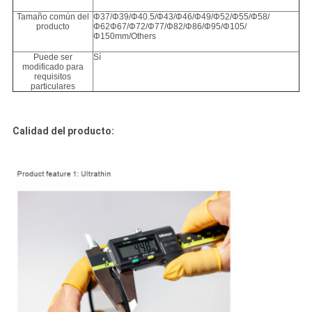
Tamaño común del
Φ37/Φ39/Φ40.5/Φ43/Φ46/Φ49/Φ52/Φ55/Φ58/
producto
Φ62Φ67/Φ72/Φ77/Φ82/Φ86/Φ95/Φ105/
Φ150mm/Others
Puede ser
Sí
modificado para
requisitos
particulares
Calidad del producto: