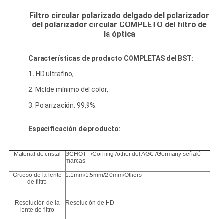
Filtro circular polarizado delgado del polarizador
del polarizador circular COMPLETO del filtro de
la óptica
Características de producto COMPLETAS del BST:
1.
HD ultrafino,
2. Molde mínimo del color,
3. Polarización: 99,9%.
Especificación de producto:
Material de cristal
SCHOTT /Corning /other del AGC /Germany señaló
marcas
Grueso de la lente
1.1mm/1.5mm/2.0mm/Others
de filtro
Resolución de la
Resolución de HD
lente de filtro